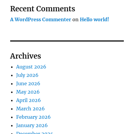
Recent Comments
A WordPress Commenter
on
Hello world!
Archives
August 2026
July 2026
June 2026
May 2026
April 2026
March 2026
February 2026
January 2026
December 2025