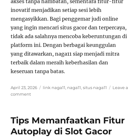
akses tanpa hambatan, sementara fitur-fitur
inovatif menjadikan setiap sesi lebih
mengasyikkan. Bagi penggemar judi online
yang ingin mencari situs gacor dan terpercaya,
tidak ada salahnya mencoba keberuntungan di
platform ini. Dengan berbagai keunggulan
yang ditawarkan, naga11 siap menjadi mitra
terbaik dalam meraih keberhasilan dan
keseruan tanpa batas.
Posted
Tags
April 23, 2026
link naga11
,
naga11
,
situs naga11
Leave a
on
on
comment
Rasakan
Performa
Terbaik
Tips Memanfaatkan Fitur
Bermain
di
Autoplay di Slot Gacor
Situs
Gacor