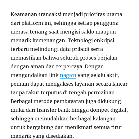
Keamanan transaksi menjadi prioritas utama
dari platform ini, sehingga setiap pengguna
merasa tenang saat mengisi saldo maupun
menarik kemenangan. Teknologi enkripsi
terbaru melindungi data pribadi serta
memastikan bahwa seluruh proses berjalan
dengan aman dan terpercaya. Dengan
mengandalkan link
naga11
yang selalu aktif,
pemain dapat mengakses layanan secara lancar
tanpa takut terputus di tengah permainan.
Berbagai metode pembayaran juga didukung,
mulai dari transfer bank hingga dompet digital,
sehingga memudahkan berbagai kalangan
untuk bergabung dan menikmati semua fitur
menarik yang disediakan.