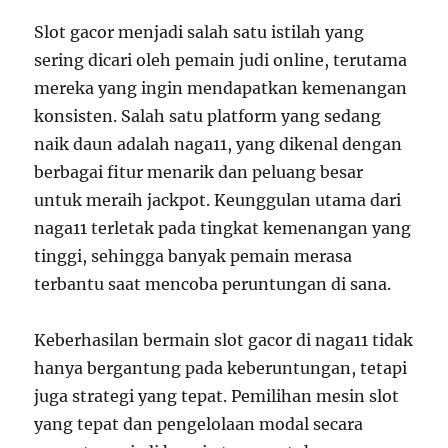
dengan
Slot gacor menjadi salah satu istilah yang
Kemenangan
sering dicari oleh pemain judi online, terutama
Nyata
mereka yang ingin mendapatkan kemenangan
konsisten. Salah satu platform yang sedang
naik daun adalah naga11, yang dikenal dengan
berbagai fitur menarik dan peluang besar
untuk meraih jackpot. Keunggulan utama dari
naga11 terletak pada tingkat kemenangan yang
tinggi, sehingga banyak pemain merasa
terbantu saat mencoba peruntungan di sana.
Keberhasilan bermain slot gacor di naga11 tidak
hanya bergantung pada keberuntungan, tetapi
juga strategi yang tepat. Pemilihan mesin slot
yang tepat dan pengelolaan modal secara