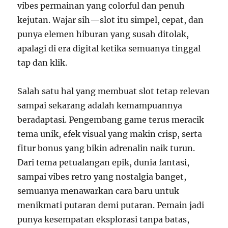
vibes permainan yang colorful dan penuh
kejutan. Wajar sih—slot itu simpel, cepat, dan
punya elemen hiburan yang susah ditolak,
apalagi di era digital ketika semuanya tinggal
tap dan klik.
Salah satu hal yang membuat slot tetap relevan
sampai sekarang adalah kemampuannya
beradaptasi. Pengembang game terus meracik
tema unik, efek visual yang makin crisp, serta
fitur bonus yang bikin adrenalin naik turun.
Dari tema petualangan epik, dunia fantasi,
sampai vibes retro yang nostalgia banget,
semuanya menawarkan cara baru untuk
menikmati putaran demi putaran. Pemain jadi
punya kesempatan eksplorasi tanpa batas,