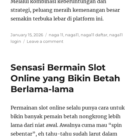
Melalui kombinasi keberuntungan dan
strategi, peluang meraih kemenangan besar
semakin terbuka lebar di platform ini.
Posted
Tags
January 15, 2026
naga 11
,
naga11
,
naga11 daftar
,
naga11
on
on
login
Leave a comment
Tips
Memanfaatkan
Fitur
Sensasi Bermain Slot
Autoplay
di
Online yang Bikin Betah
Slot
Berlama-lama
Gacor
Permainan slot online selalu punya cara untuk
bikin banyak pemain betah nongkrong lebih
lama dari niat awal. Awalnya cuma mau “spin
sebentar”, eh tahu-tahu sudah larut dalam