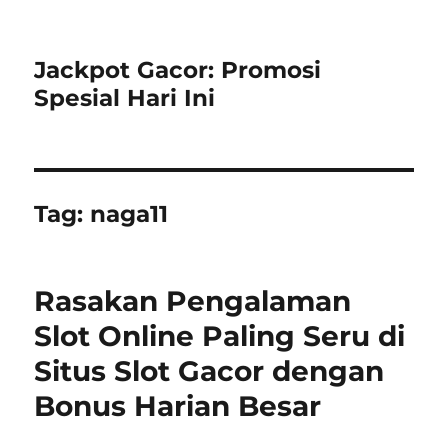
Jackpot Gacor: Promosi
Spesial Hari Ini
Tag:
naga11
Rasakan Pengalaman
Slot Online Paling Seru di
Situs Slot Gacor dengan
Bonus Harian Besar