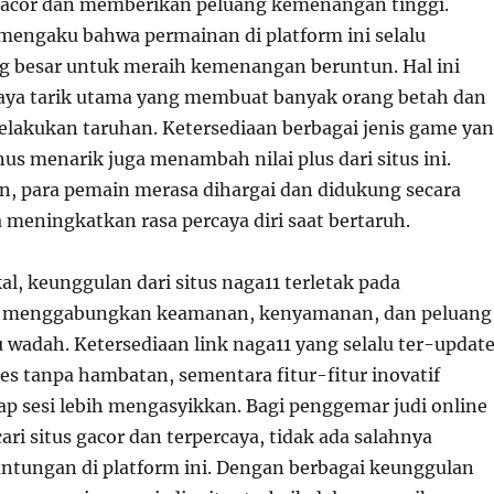
gacor dan memberikan peluang kemenangan tinggi.
engaku bahwa permainan di platform ini selalu
 besar untuk meraih kemenangan beruntun. Hal ini
aya tarik utama yang membuat banyak orang betah dan
elakukan taruhan. Ketersediaan berbagai jenis game ya
onus menarik juga menambah nilai plus dari situs ini.
, para pemain merasa dihargai dan didukung secara
 meningkatkan rasa percaya diri saat bertaruh.
al, keunggulan dari situs naga11 terletak pada
menggabungkan keamanan, kenyamanan, dan peluang
 wadah. Ketersediaan link naga11 yang selalu ter-updat
s tanpa hambatan, sementara fitur-fitur inovatif
ap sesi lebih mengasyikkan. Bagi penggemar judi online
ri situs gacor dan terpercaya, tidak ada salahnya
tungan di platform ini. Dengan berbagai keunggulan