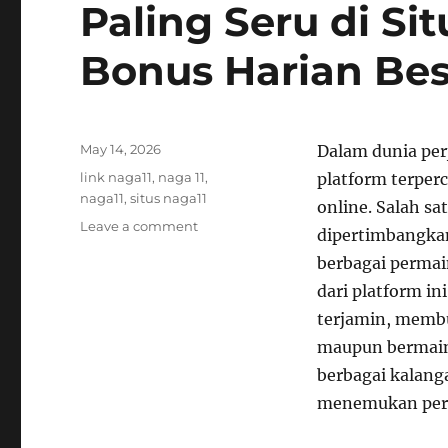
Paling Seru di Si
Bonus Harian Bes
Posted
May 14, 2026
Dalam dunia per
on
Tags
link naga11
,
naga 11
,
platform terper
naga11
,
situs naga11
online. Salah s
on
Leave a comment
dipertimbangkan
Rasakan
berbagai perma
Pengalaman
Slot
dari platform in
Online
terjamin, memb
Paling
maupun bermain.
Seru
di
berbagai kalan
Situs
menemukan perm
Slot
Gacor