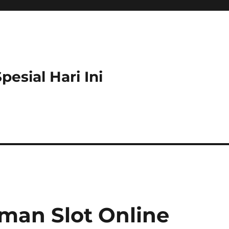
esial Hari Ini
man Slot Online