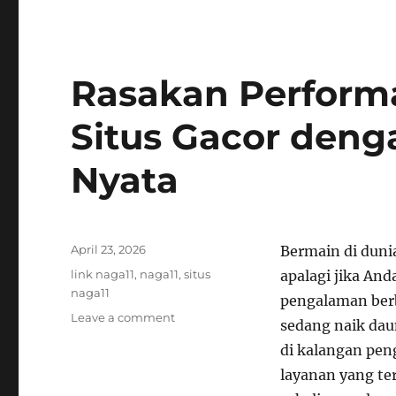
Rasakan Performa
Situs Gacor den
Nyata
Posted
April 23, 2026
Bermain di duni
on
Tags
link naga11
,
naga11
,
situs
apalagi jika A
naga11
pengalaman berbe
on
Leave a comment
sedang naik dau
Rasakan
di kalangan pen
Performa
Terbaik
layanan yang te
Bermain