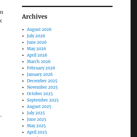
an
Archives
k
August 2026
July 2026
June 2026
May 2026
April 2026
March 2026
February 2026
January 2026
December 2025
November 2025
October 2025
September 2025
August 2025
July 2025
.
June 2025
May 2025
April 2025