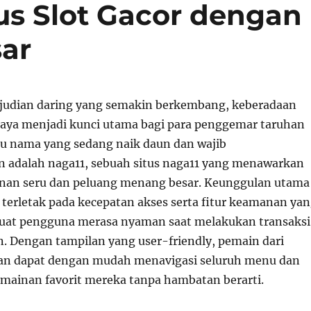
tus Slot Gacor dengan
ar
judian daring yang semakin berkembang, keberadaan
caya menjadi kunci utama bagi para penggemar taruhan
atu nama yang sedang naik daun dan wajib
 adalah naga11, sebuah situs naga11 yang menawarkan
inan seru dan peluang menang besar. Keunggulan utama
i terletak pada kecepatan akses serta fitur keamanan ya
uat pengguna merasa nyaman saat melakukan transaksi
 Dengan tampilan yang user-friendly, pemain dari
gan dapat dengan mudah menavigasi seluruh menu dan
ainan favorit mereka tanpa hambatan berarti.