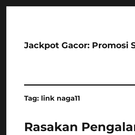
Jackpot Gacor: Promosi Sp
Tag:
link naga11
Rasakan Pengala