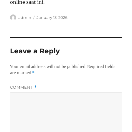
online saat ini.
Author
Posted
admin
January 13, 2026
on
Leave a Reply
Your email address will not be published.
Required fields
are marked
*
COMMENT
*