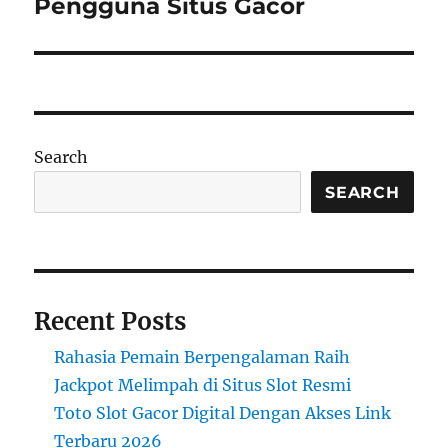
post:
Pengguna Situs Gacor
Search
SEARCH
Recent Posts
Rahasia Pemain Berpengalaman Raih
Jackpot Melimpah di Situs Slot Resmi
Toto Slot Gacor Digital Dengan Akses Link
Terbaru 2026