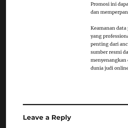
Promosi ini da
dan memperpanj
Keamanan data pr
yang profession
penting dari anc
sumber resmi da
menyenangkan da
dunia judi onli
Leave a Reply