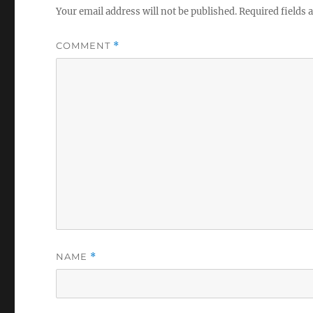
Your email address will not be published.
Required fields
COMMENT
*
NAME
*