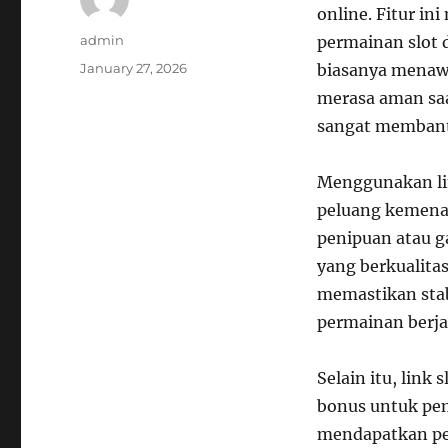
online. Fitur i
Author
admin
permainan slot 
Posted
January 27, 2026
biasanya menaw
on
merasa aman saa
sangat membant
Menggunakan lin
peluang kemenan
penipuan atau g
yang berkualita
memastikan stabi
permainan berja
Selain itu, link
bonus untuk pem
mendapatkan pen