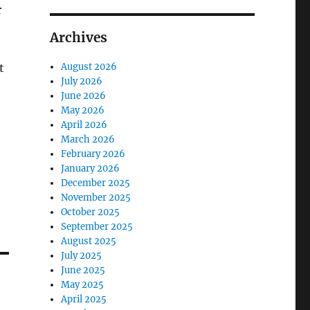
r
Archives
t
August 2026
July 2026
June 2026
May 2026
April 2026
March 2026
February 2026
January 2026
December 2025
November 2025
October 2025
September 2025
August 2025
July 2025
June 2025
May 2025
April 2025