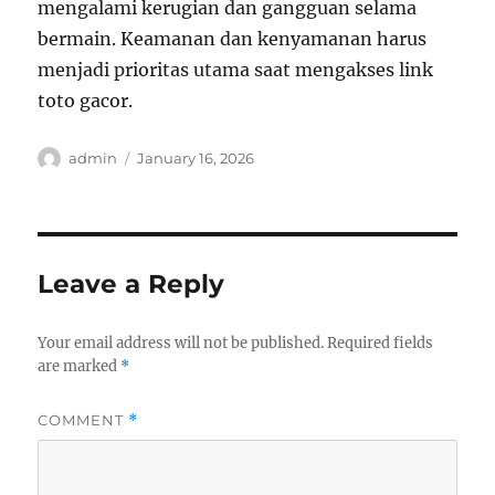
mengalami kerugian dan gangguan selama
bermain. Keamanan dan kenyamanan harus
menjadi prioritas utama saat mengakses link
toto gacor.
Author
Posted
admin
January 16, 2026
on
Leave a Reply
Your email address will not be published.
Required fields
are marked
*
COMMENT
*