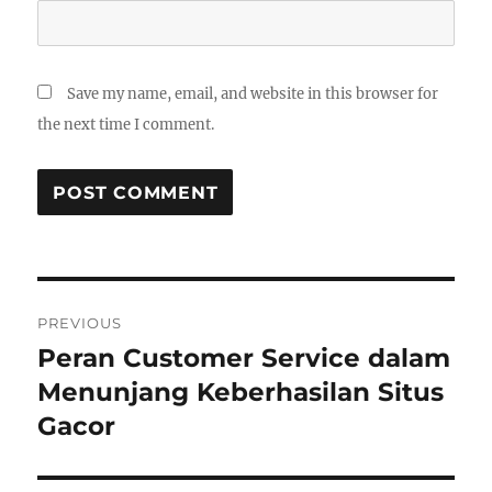
Save my name, email, and website in this browser for
the next time I comment.
Post
PREVIOUS
navigation
Peran Customer Service dalam
Previous
post:
Menunjang Keberhasilan Situs
Gacor