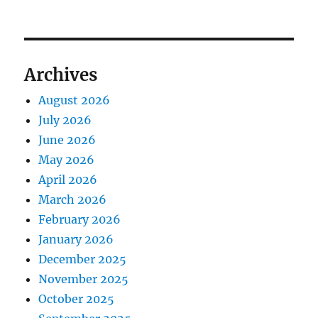
Archives
August 2026
July 2026
June 2026
May 2026
April 2026
March 2026
February 2026
January 2026
December 2025
November 2025
October 2025