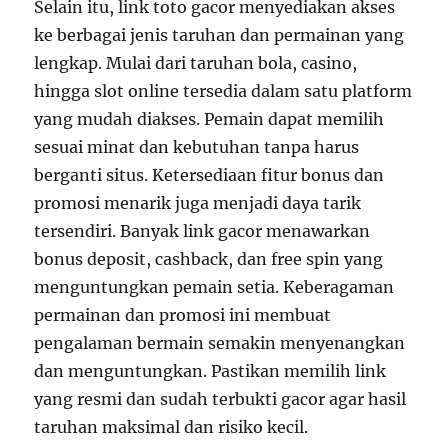
Selain itu, link toto gacor menyediakan akses
ke berbagai jenis taruhan dan permainan yang
lengkap. Mulai dari taruhan bola, casino,
hingga slot online tersedia dalam satu platform
yang mudah diakses. Pemain dapat memilih
sesuai minat dan kebutuhan tanpa harus
berganti situs. Ketersediaan fitur bonus dan
promosi menarik juga menjadi daya tarik
tersendiri. Banyak link gacor menawarkan
bonus deposit, cashback, dan free spin yang
menguntungkan pemain setia. Keberagaman
permainan dan promosi ini membuat
pengalaman bermain semakin menyenangkan
dan menguntungkan. Pastikan memilih link
yang resmi dan sudah terbukti gacor agar hasil
taruhan maksimal dan risiko kecil.