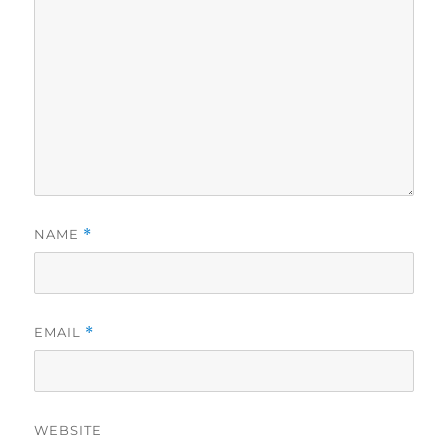
NAME
*
EMAIL
*
WEBSITE