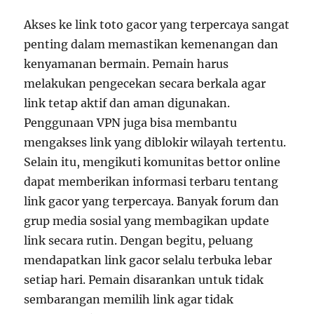
Akses ke link toto gacor yang terpercaya sangat
penting dalam memastikan kemenangan dan
kenyamanan bermain. Pemain harus
melakukan pengecekan secara berkala agar
link tetap aktif dan aman digunakan.
Penggunaan VPN juga bisa membantu
mengakses link yang diblokir wilayah tertentu.
Selain itu, mengikuti komunitas bettor online
dapat memberikan informasi terbaru tentang
link gacor yang terpercaya. Banyak forum dan
grup media sosial yang membagikan update
link secara rutin. Dengan begitu, peluang
mendapatkan link gacor selalu terbuka lebar
setiap hari. Pemain disarankan untuk tidak
sembarangan memilih link agar tidak