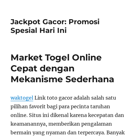
Jackpot Gacor: Promosi
Spesial Hari Ini
Market Togel Online
Cepat dengan
Mekanisme Sederhana
waktogel
Link toto gacor adalah salah satu
pilihan favorit bagi para pecinta taruhan
online. Situs ini dikenal karena kecepatan dan
keamanannya, memberikan pengalaman
bermain yang nyaman dan terpercaya. Banyak