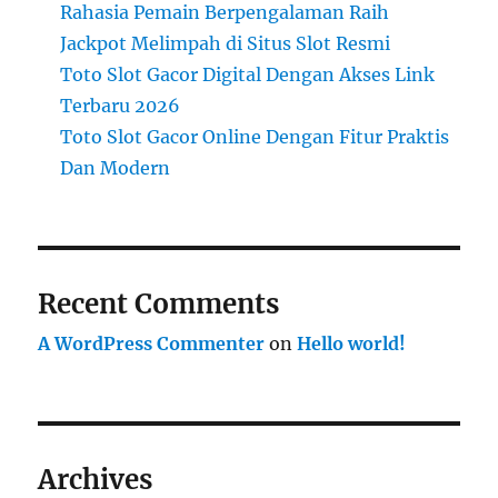
Rahasia Pemain Berpengalaman Raih
Jackpot Melimpah di Situs Slot Resmi
Toto Slot Gacor Digital Dengan Akses Link
Terbaru 2026
Toto Slot Gacor Online Dengan Fitur Praktis
Dan Modern
Recent Comments
A WordPress Commenter
on
Hello world!
Archives