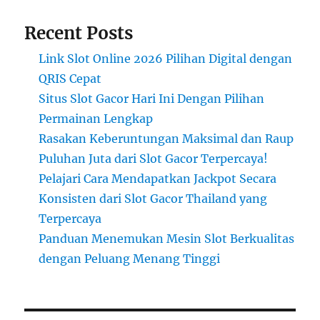
Recent Posts
Link Slot Online 2026 Pilihan Digital dengan
QRIS Cepat
Situs Slot Gacor Hari Ini Dengan Pilihan
Permainan Lengkap
Rasakan Keberuntungan Maksimal dan Raup
Puluhan Juta dari Slot Gacor Terpercaya!
Pelajari Cara Mendapatkan Jackpot Secara
Konsisten dari Slot Gacor Thailand yang
Terpercaya
Panduan Menemukan Mesin Slot Berkualitas
dengan Peluang Menang Tinggi