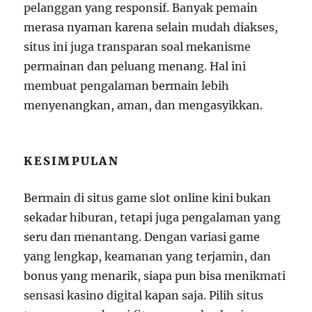
pelanggan yang responsif. Banyak pemain
merasa nyaman karena selain mudah diakses,
situs ini juga transparan soal mekanisme
permainan dan peluang menang. Hal ini
membuat pengalaman bermain lebih
menyenangkan, aman, dan mengasyikkan.
KESIMPULAN
Bermain di situs game slot online kini bukan
sekadar hiburan, tetapi juga pengalaman yang
seru dan menantang. Dengan variasi game
yang lengkap, keamanan yang terjamin, dan
bonus yang menarik, siapa pun bisa menikmati
sensasi kasino digital kapan saja. Pilih situs