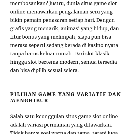
membosankan? Justru, dunia situs game slot
online menawarkan pengalaman seru yang
bikin pemain penasaran setiap hari. Dengan
grafis yang menarik, animasi yang hidup, dan
fitur bonus yang melimpah, siapa pun bisa
merasa seperti sedang berada di kasino nyata
tanpa harus keluar rumah. Dari slot klasik
hingga slot bertema modern, semua tersedia
dan bisa dipilih sesuai selera.
PILIHAN GAME YANG VARIATIF DAN
MENGHIBUR
Salah satu keunggulan situs game slot online
adalah variasi permainan yang ditawarkan.
Tidak hanya soal warna dan tema, tetapi juga