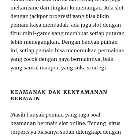
mekanisme dan tingkat kemenangan. Ada slot
dengan jackpot progresif yang bisa bikin
pemain kaya mendadak, ada juga slot dengan
fitur mini-game yang membuat setiap putaran
lebih menegangkan. Dengan banyak pilihan
ini, setiap pemain bisa menemukan permainan
yang cocok dengan gaya bermainnya, baik
yang santai maupun yang suka strategi.
KEAMANAN DAN KENYAMANAN
BERMAIN
Masih banyak pemain yang ragu soal
keamanan bermain slot online. Tenang, situs
terpercaya biasanya sudah dilengkapi dengan