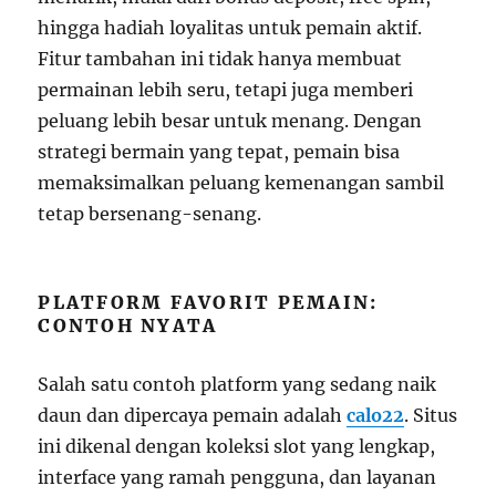
hingga hadiah loyalitas untuk pemain aktif.
Fitur tambahan ini tidak hanya membuat
permainan lebih seru, tetapi juga memberi
peluang lebih besar untuk menang. Dengan
strategi bermain yang tepat, pemain bisa
memaksimalkan peluang kemenangan sambil
tetap bersenang-senang.
PLATFORM FAVORIT PEMAIN:
CONTOH NYATA
Salah satu contoh platform yang sedang naik
daun dan dipercaya pemain adalah
calo22
. Situs
ini dikenal dengan koleksi slot yang lengkap,
interface yang ramah pengguna, dan layanan