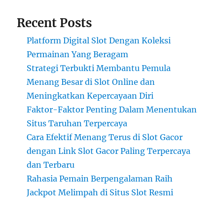
Recent Posts
Platform Digital Slot Dengan Koleksi
Permainan Yang Beragam
Strategi Terbukti Membantu Pemula
Menang Besar di Slot Online dan
Meningkatkan Kepercayaan Diri
Faktor-Faktor Penting Dalam Menentukan
Situs Taruhan Terpercaya
Cara Efektif Menang Terus di Slot Gacor
dengan Link Slot Gacor Paling Terpercaya
dan Terbaru
Rahasia Pemain Berpengalaman Raih
Jackpot Melimpah di Situs Slot Resmi