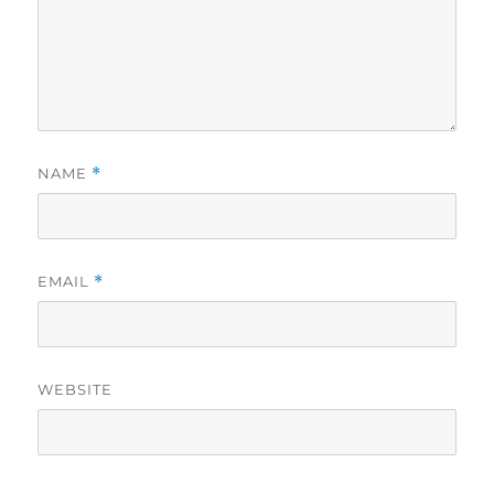
NAME
*
EMAIL
*
WEBSITE