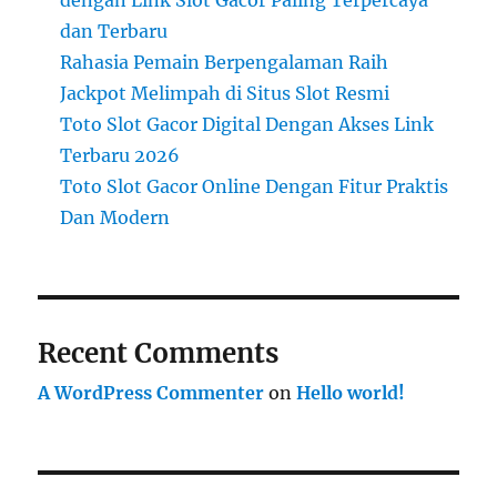
dengan Link Slot Gacor Paling Terpercaya
dan Terbaru
Rahasia Pemain Berpengalaman Raih
Jackpot Melimpah di Situs Slot Resmi
Toto Slot Gacor Digital Dengan Akses Link
Terbaru 2026
Toto Slot Gacor Online Dengan Fitur Praktis
Dan Modern
Recent Comments
A WordPress Commenter
on
Hello world!