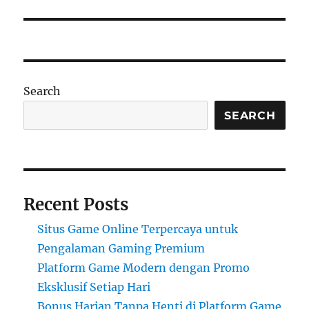
Search
SEARCH
Recent Posts
Situs Game Online Terpercaya untuk
Pengalaman Gaming Premium
Platform Game Modern dengan Promo
Eksklusif Setiap Hari
Bonus Harian Tanpa Henti di Platform Game