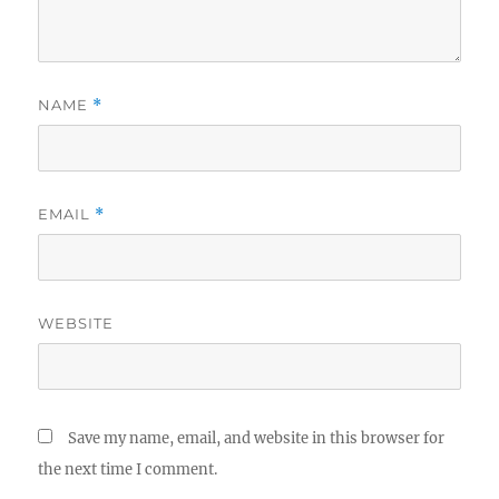
NAME
*
EMAIL
*
WEBSITE
Save my name, email, and website in this browser for
the next time I comment.