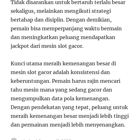
Tidak disarankan untuk bertaruh terlalu besar
sekaligus, melainkan mengikuti strategi
bertahap dan disiplin. Dengan demikian,
pemain bisa memperpanjang waktu bermain
dan meningkatkan peluang mendapatkan
jackpot dari mesin slot gacor.
Kunci utama meraih kemenangan besar di
mesin slot gacor adalah konsistensi dan
keberuntungan. Pemain harus rajin mencari
tahu mesin mana yang sedang gacor dan
mengumpulkan data pola kemenangan.
Dengan pendekatan yang tepat, peluang untuk
meraih kemenangan besar menjadi lebih tinggi
dan permainan menjadi lebih menyenangkan.