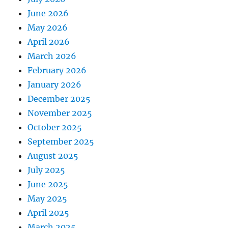
June 2026
May 2026
April 2026
March 2026
February 2026
January 2026
December 2025
November 2025
October 2025
September 2025
August 2025
July 2025
June 2025
May 2025
April 2025
March 2025