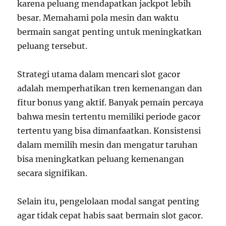
karena peluang mendapatkan jackpot lebih
besar. Memahami pola mesin dan waktu
bermain sangat penting untuk meningkatkan
peluang tersebut.
Strategi utama dalam mencari slot gacor
adalah memperhatikan tren kemenangan dan
fitur bonus yang aktif. Banyak pemain percaya
bahwa mesin tertentu memiliki periode gacor
tertentu yang bisa dimanfaatkan. Konsistensi
dalam memilih mesin dan mengatur taruhan
bisa meningkatkan peluang kemenangan
secara signifikan.
Selain itu, pengelolaan modal sangat penting
agar tidak cepat habis saat bermain slot gacor.