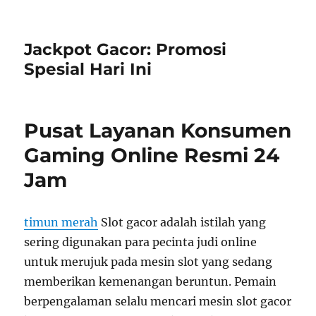
Jackpot Gacor: Promosi
Spesial Hari Ini
Pusat Layanan Konsumen
Gaming Online Resmi 24
Jam
timun merah
Slot gacor adalah istilah yang
sering digunakan para pecinta judi online
untuk merujuk pada mesin slot yang sedang
memberikan kemenangan beruntun. Pemain
berpengalaman selalu mencari mesin slot gacor