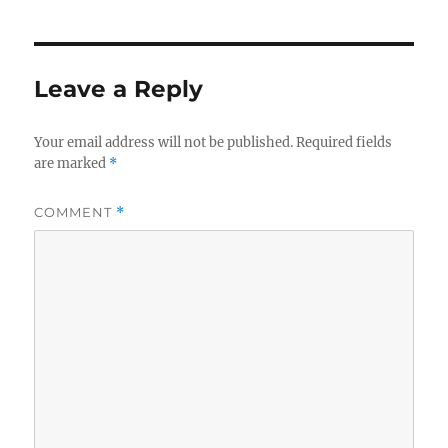
Leave a Reply
Your email address will not be published.
Required fields
are marked
*
COMMENT
*