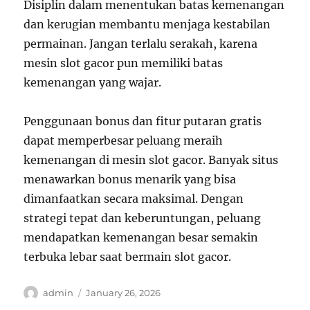
Disiplin dalam menentukan batas kemenangan
dan kerugian membantu menjaga kestabilan
permainan. Jangan terlalu serakah, karena
mesin slot gacor pun memiliki batas
kemenangan yang wajar.
Penggunaan bonus dan fitur putaran gratis
dapat memperbesar peluang meraih
kemenangan di mesin slot gacor. Banyak situs
menawarkan bonus menarik yang bisa
dimanfaatkan secara maksimal. Dengan
strategi tepat dan keberuntungan, peluang
mendapatkan kemenangan besar semakin
terbuka lebar saat bermain slot gacor.
Author
Posted
admin
January 26, 2026
on