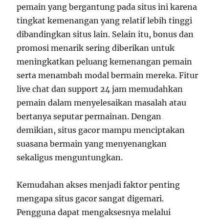
pemain yang bergantung pada situs ini karena
tingkat kemenangan yang relatif lebih tinggi
dibandingkan situs lain. Selain itu, bonus dan
promosi menarik sering diberikan untuk
meningkatkan peluang kemenangan pemain
serta menambah modal bermain mereka. Fitur
live chat dan support 24 jam memudahkan
pemain dalam menyelesaikan masalah atau
bertanya seputar permainan. Dengan
demikian, situs gacor mampu menciptakan
suasana bermain yang menyenangkan
sekaligus menguntungkan.
Kemudahan akses menjadi faktor penting
mengapa situs gacor sangat digemari.
Pengguna dapat mengaksesnya melalui