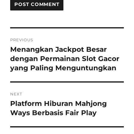
Post
PREVIOUS
navigation
Menangkan Jackpot Besar
Previous
post:
dengan Permainan Slot Gacor
yang Paling Menguntungkan
NEXT
Platform Hiburan Mahjong
Next
post:
Ways Berbasis Fair Play