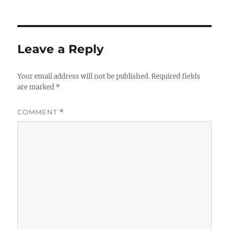
on
Leave a Reply
Your email address will not be published.
Required fields
are marked
*
COMMENT
*