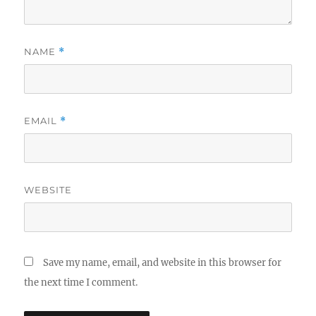
NAME
*
EMAIL
*
WEBSITE
Save my name, email, and website in this browser for
the next time I comment.