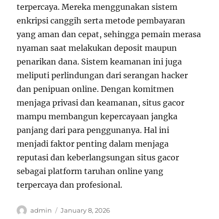
terpercaya. Mereka menggunakan sistem
enkripsi canggih serta metode pembayaran
yang aman dan cepat, sehingga pemain merasa
nyaman saat melakukan deposit maupun
penarikan dana. Sistem keamanan ini juga
meliputi perlindungan dari serangan hacker
dan penipuan online. Dengan komitmen
menjaga privasi dan keamanan, situs gacor
mampu membangun kepercayaan jangka
panjang dari para penggunanya. Hal ini
menjadi faktor penting dalam menjaga
reputasi dan keberlangsungan situs gacor
sebagai platform taruhan online yang
terpercaya dan profesional.
Author
Posted
admin
January 8, 2026