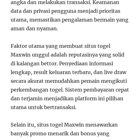
angka dan melakukan transaksi. Keamanan
data dan privasi pengguna menjadi prioritas
utama, memastikan pengalaman bermain yang
aman dan nyaman.
Faktor utama yang membuat situs togel
Maxwin unggul adalah reputasinya yang solid
di kalangan bettor. Penyediaan informasi
lengkap, result keluaran terbaru, dan live draw
secara akurat memudahkan pemain mengikuti
perkembangan togel. Sistem pembayaran cepat
dan terjamin menjadikan platform ini pilihan
utama untuk bertransaksi.
Selain itu, situs togel Maxwin menawarkan
banyak promo menarik dan bonus yang