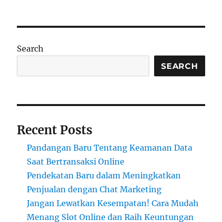
Search
SEARCH
Recent Posts
Pandangan Baru Tentang Keamanan Data
Saat Bertransaksi Online
Pendekatan Baru dalam Meningkatkan
Penjualan dengan Chat Marketing
Jangan Lewatkan Kesempatan! Cara Mudah
Menang Slot Online dan Raih Keuntungan