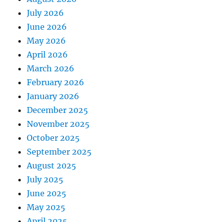
July 2026
June 2026
May 2026
April 2026
March 2026
February 2026
January 2026
December 2025
November 2025
October 2025
September 2025
August 2025
July 2025
June 2025
May 2025
April 2025