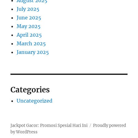
August 2025
July 2025
June 2025
May 2025
April 2025
March 2025
January 2025
Categories
Uncategorized
Jackpot Gacor: Promosi Spesial Hari Ini
Proudly powered
by WordPress