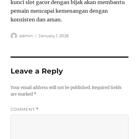
kunci slot gacor dengan bijak akan membantu
pemain mencapai kemenangan dengan
konsisten dan aman.
Author
Posted
admin
January 1, 2026
on
Leave a Reply
Your email address will not be published.
Required fields
are marked
*
COMMENT
*