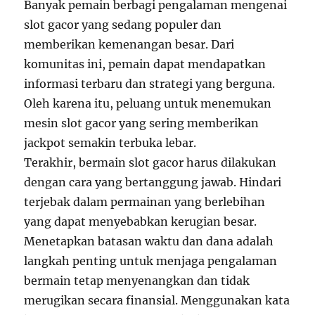
Banyak pemain berbagi pengalaman mengenai
slot gacor yang sedang populer dan
memberikan kemenangan besar. Dari
komunitas ini, pemain dapat mendapatkan
informasi terbaru dan strategi yang berguna.
Oleh karena itu, peluang untuk menemukan
mesin slot gacor yang sering memberikan
jackpot semakin terbuka lebar.
Terakhir, bermain slot gacor harus dilakukan
dengan cara yang bertanggung jawab. Hindari
terjebak dalam permainan yang berlebihan
yang dapat menyebabkan kerugian besar.
Menetapkan batasan waktu dan dana adalah
langkah penting untuk menjaga pengalaman
bermain tetap menyenangkan dan tidak
merugikan secara finansial. Menggunakan kata