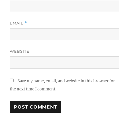
EMAIL
*
WEBSITE
Save my name, email, and website in this browser for
the next time I comment.