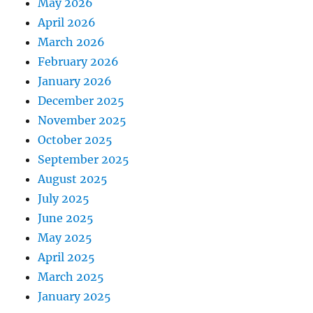
May 2026
April 2026
March 2026
February 2026
January 2026
December 2025
November 2025
October 2025
September 2025
August 2025
July 2025
June 2025
May 2025
April 2025
March 2025
January 2025