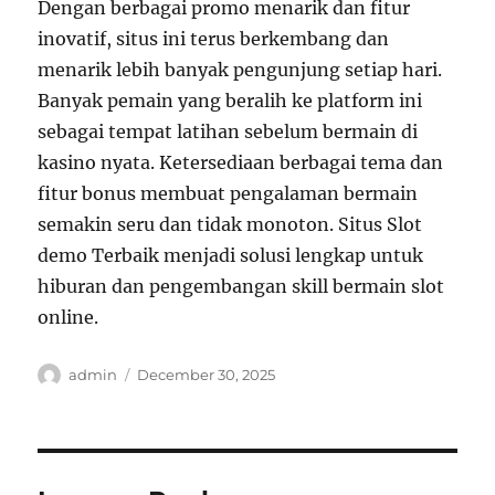
Dengan berbagai promo menarik dan fitur
inovatif, situs ini terus berkembang dan
menarik lebih banyak pengunjung setiap hari.
Banyak pemain yang beralih ke platform ini
sebagai tempat latihan sebelum bermain di
kasino nyata. Ketersediaan berbagai tema dan
fitur bonus membuat pengalaman bermain
semakin seru dan tidak monoton. Situs Slot
demo Terbaik menjadi solusi lengkap untuk
hiburan dan pengembangan skill bermain slot
online.
Author
Posted
admin
December 30, 2025
on