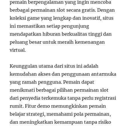
pemain berpengalaman yang ingin mencoba
berbagai permainan slot secara gratis. Dengan
koleksi game yang lengkap dan inovatif, situs
ini memastikan setiap pengunjung
mendapatkan hiburan berkualitas tinggi dan
peluang besar untuk meraih kemenangan
virtual.
Keunggulan utama dari situs ini adalah
kemudahan akses dan penggunaan antarmuka
yang ramah pengguna. Pemain dapat
menikmati berbagai pilihan permainan slot
dari penyedia terkemuka tanpa perlu registrasi
rumit. Fitur demo memungkinkan pemain
belajar strategi, memahami pola permainan,
dan meningkatkan kemampuan tanpa risiko