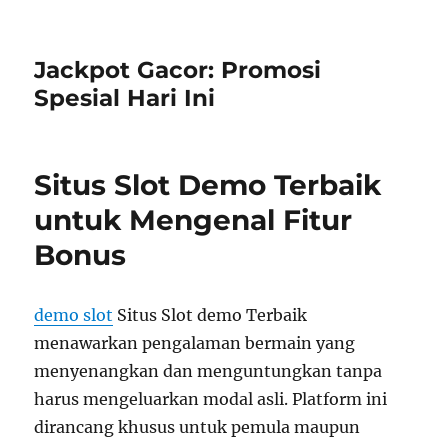
Jackpot Gacor: Promosi
Spesial Hari Ini
Situs Slot Demo Terbaik
untuk Mengenal Fitur
Bonus
demo slot
Situs Slot demo Terbaik
menawarkan pengalaman bermain yang
menyenangkan dan menguntungkan tanpa
harus mengeluarkan modal asli. Platform ini
dirancang khusus untuk pemula maupun