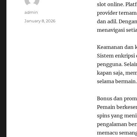
slot online. Pla
Author
admin
provider terna
Posted
January 8, 2026
dan adil. Denga
on
menavigasi setia
Keamanan dan ke
Sistem enkripsi
pengguna. Selai
kapan saja, mem
selama bermain.
Bonus dan promos
Pemain berkesem
spins yang meni
pengalaman be
memacu semanga