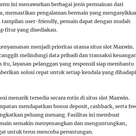
tform ini menawarkan berbagai jenis permainan dari
ma, memastikan pengalaman bermain yang mengasyikka
n tampilan user-friendly, pemain dapat dengan mudah
p fitur yang disediakan.
nyamanan menjadi prioritas utama situs slot Maxwin.
 canggih melindungi data pribadi dan transaksi keuanga
n itu, layanan pelanggan yang responsif siap membantu
berikan solusi cepat untuk setiap kendala yang dihadapi
i menarik tersedia secara rutin di situs slot Maxwin.
patan mendapatkan bonus deposit, cashback, serta fre
ngkatkan peluang menang. Fasilitas ini membuat
rmain semakin menyenangkan dan menguntungkan,
t untuk terus mencoba peruntungan.