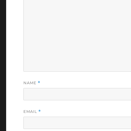
NAME
*
EMAIL
*