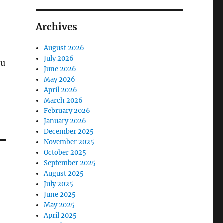
Archives
,
August 2026
July 2026
lu
June 2026
May 2026
April 2026
March 2026
February 2026
January 2026
December 2025
November 2025
October 2025
September 2025
August 2025
July 2025
June 2025
May 2025
April 2025