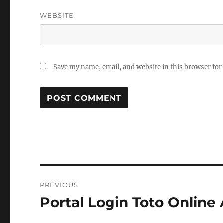
WEBSITE
Save my name, email, and website in this browser for
Post
PREVIOUS
navigation
Portal Login Toto Online
Previous
post: