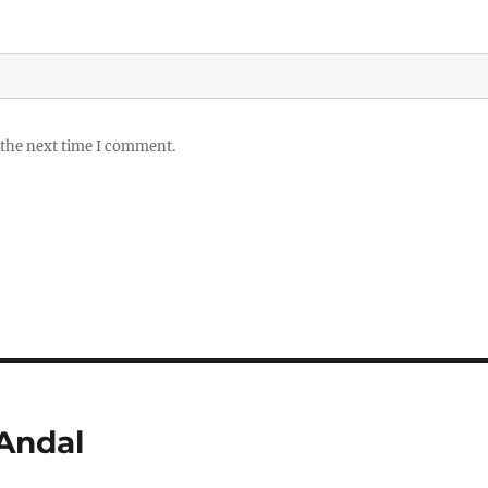
 the next time I comment.
 Andal