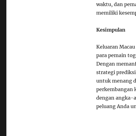
waktu, dan pem
memiliki kesem
Kesimpulan
Keluaran Macau 
para pemain to
Dengan memanfa
strategi predik
untuk menang di
perkembangan ke
dengan angka-a
peluang Anda u