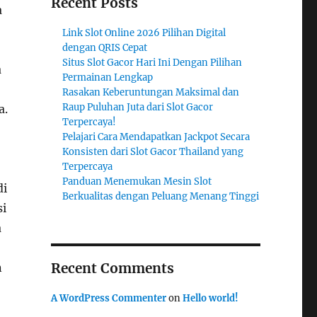
Recent Posts
a
Link Slot Online 2026 Pilihan Digital
dengan QRIS Cepat
Situs Slot Gacor Hari Ini Dengan Pilihan
a
Permainan Lengkap
Rasakan Keberuntungan Maksimal dan
Raup Puluhan Juta dari Slot Gacor
a.
Terpercaya!
Pelajari Cara Mendapatkan Jackpot Secara
Konsisten dari Slot Gacor Thailand yang
Terpercaya
Panduan Menemukan Mesin Slot
di
Berkualitas dengan Peluang Menang Tinggi
si
a
Recent Comments
n
A WordPress Commenter
on
Hello world!