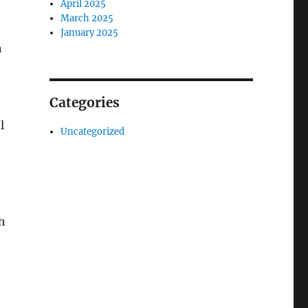
April 2025
March 2025
January 2025
h
Categories
l
Uncategorized
h