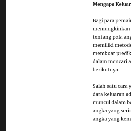
Mengapa Keluar
Bagi para pemai
memungkinkan m
tentang pola an
memiliki metode
membuat prediks
dalam mencari a
berikutnya.
Salah satu car
data keluaran a
muncul dalam b
angka yang ser
angka yang kem