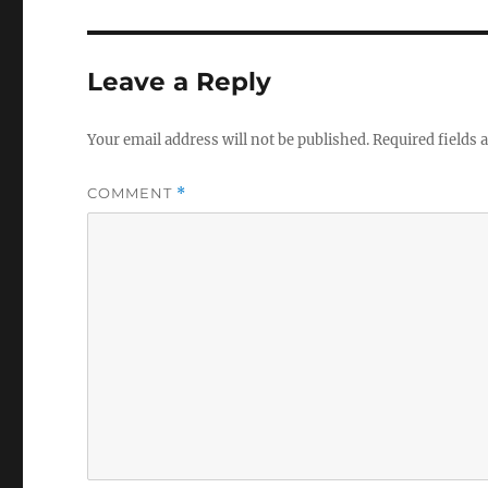
Leave a Reply
Your email address will not be published.
Required fields
COMMENT
*