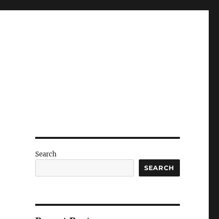
Search
SEARCH