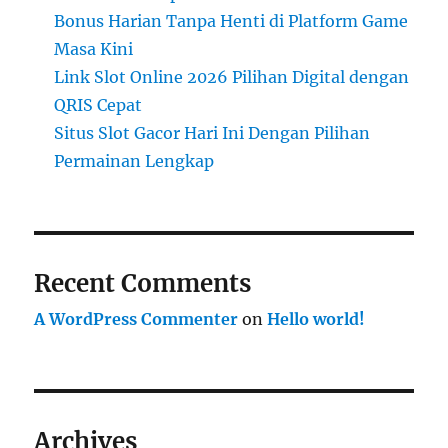
Bonus Harian Tanpa Henti di Platform Game
Masa Kini
Link Slot Online 2026 Pilihan Digital dengan
QRIS Cepat
Situs Slot Gacor Hari Ini Dengan Pilihan
Permainan Lengkap
Recent Comments
A WordPress Commenter
on
Hello world!
Archives