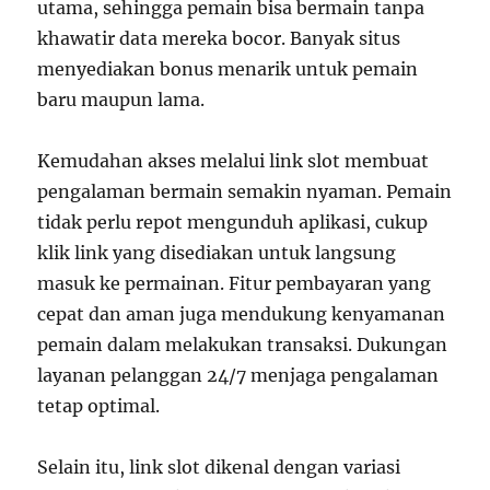
utama, sehingga pemain bisa bermain tanpa
khawatir data mereka bocor. Banyak situs
menyediakan bonus menarik untuk pemain
baru maupun lama.
Kemudahan akses melalui link slot membuat
pengalaman bermain semakin nyaman. Pemain
tidak perlu repot mengunduh aplikasi, cukup
klik link yang disediakan untuk langsung
masuk ke permainan. Fitur pembayaran yang
cepat dan aman juga mendukung kenyamanan
pemain dalam melakukan transaksi. Dukungan
layanan pelanggan 24/7 menjaga pengalaman
tetap optimal.
Selain itu, link slot dikenal dengan variasi