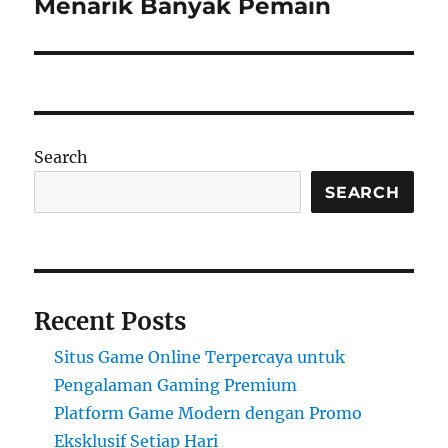
post:
Menarik Banyak Pemain
Search
SEARCH
Recent Posts
Situs Game Online Terpercaya untuk
Pengalaman Gaming Premium
Platform Game Modern dengan Promo
Eksklusif Setiap Hari