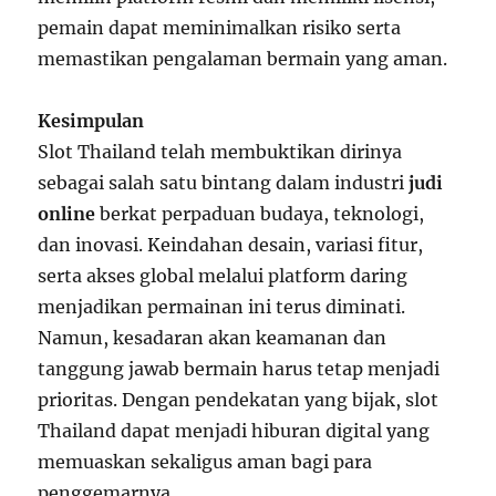
pemain dapat meminimalkan risiko serta
memastikan pengalaman bermain yang aman.
Kesimpulan
Slot Thailand telah membuktikan dirinya
sebagai salah satu bintang dalam industri
judi
online
berkat perpaduan budaya, teknologi,
dan inovasi. Keindahan desain, variasi fitur,
serta akses global melalui platform daring
menjadikan permainan ini terus diminati.
Namun, kesadaran akan keamanan dan
tanggung jawab bermain harus tetap menjadi
prioritas. Dengan pendekatan yang bijak, slot
Thailand dapat menjadi hiburan digital yang
memuaskan sekaligus aman bagi para
penggemarnya.