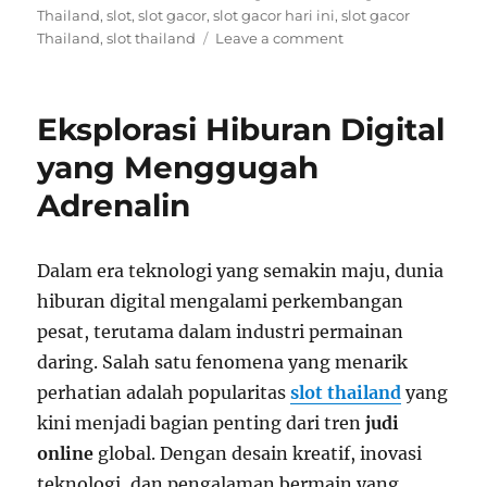
on
Thailand
,
slot
,
slot gacor
,
slot gacor hari ini
,
slot gacor
on
Thailand
,
slot thailand
Leave a comment
Daya
Tarik
Slot
Eksplorasi Hiburan Digital
Modern
yang
yang Menggugah
Bikin
Adrenalin
Pemain
Betah
Dalam era teknologi yang semakin maju, dunia
hiburan digital mengalami perkembangan
pesat, terutama dalam industri permainan
daring. Salah satu fenomena yang menarik
perhatian adalah popularitas
slot thailand
yang
kini menjadi bagian penting dari tren
judi
online
global. Dengan desain kreatif, inovasi
teknologi, dan pengalaman bermain yang