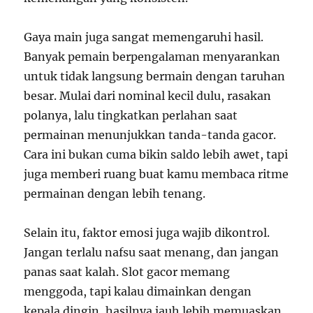
Gaya main juga sangat memengaruhi hasil.
Banyak pemain berpengalaman menyarankan
untuk tidak langsung bermain dengan taruhan
besar. Mulai dari nominal kecil dulu, rasakan
polanya, lalu tingkatkan perlahan saat
permainan menunjukkan tanda-tanda gacor.
Cara ini bukan cuma bikin saldo lebih awet, tapi
juga memberi ruang buat kamu membaca ritme
permainan dengan lebih tenang.
Selain itu, faktor emosi juga wajib dikontrol.
Jangan terlalu nafsu saat menang, dan jangan
panas saat kalah. Slot gacor memang
menggoda, tapi kalau dimainkan dengan
kepala dingin, hasilnya jauh lebih memuaskan.