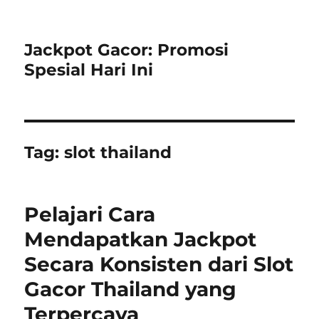
Jackpot Gacor: Promosi
Spesial Hari Ini
Tag:
slot thailand
Pelajari Cara
Mendapatkan Jackpot
Secara Konsisten dari Slot
Gacor Thailand yang
Terpercaya