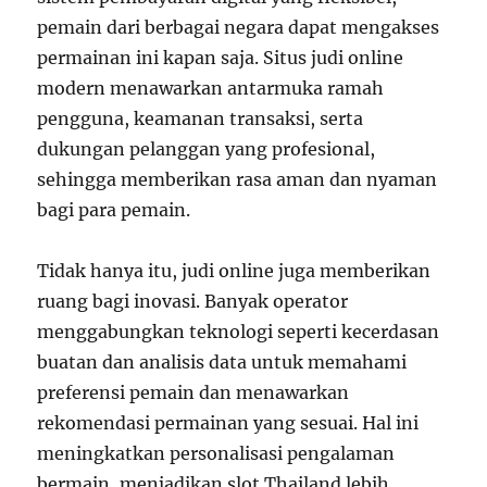
pemain dari berbagai negara dapat mengakses
permainan ini kapan saja. Situs judi online
modern menawarkan antarmuka ramah
pengguna, keamanan transaksi, serta
dukungan pelanggan yang profesional,
sehingga memberikan rasa aman dan nyaman
bagi para pemain.
Tidak hanya itu, judi online juga memberikan
ruang bagi inovasi. Banyak operator
menggabungkan teknologi seperti kecerdasan
buatan dan analisis data untuk memahami
preferensi pemain dan menawarkan
rekomendasi permainan yang sesuai. Hal ini
meningkatkan personalisasi pengalaman
bermain, menjadikan slot Thailand lebih