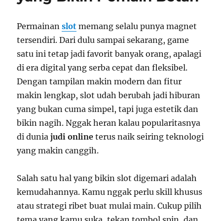
Peluang
Menang
Permainan
slot
memang selalu punya magnet
Tinggi
tersendiri. Dari dulu sampai sekarang, game
satu ini tetap jadi favorit banyak orang, apalagi
di era digital yang serba cepat dan fleksibel.
Dengan tampilan makin modern dan fitur
makin lengkap, slot udah berubah jadi hiburan
yang bukan cuma simpel, tapi juga estetik dan
bikin nagih. Nggak heran kalau popularitasnya
di dunia
judi online
terus naik seiring teknologi
yang makin canggih.
Salah satu hal yang bikin slot digemari adalah
kemudahannya. Kamu nggak perlu skill khusus
atau strategi ribet buat mulai main. Cukup pilih
tema yang kamu suka, tekan tombol spin, dan