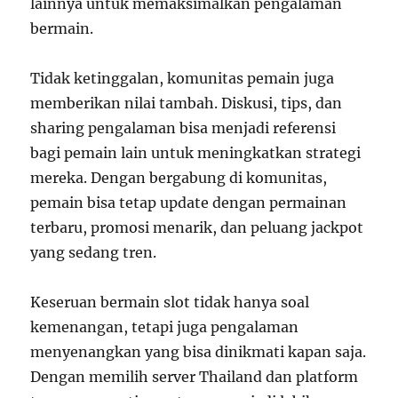
lainnya untuk memaksimalkan pengalaman
bermain.
Tidak ketinggalan, komunitas pemain juga
memberikan nilai tambah. Diskusi, tips, dan
sharing pengalaman bisa menjadi referensi
bagi pemain lain untuk meningkatkan strategi
mereka. Dengan bergabung di komunitas,
pemain bisa tetap update dengan permainan
terbaru, promosi menarik, dan peluang jackpot
yang sedang tren.
Keseruan bermain slot tidak hanya soal
kemenangan, tetapi juga pengalaman
menyenangkan yang bisa dinikmati kapan saja.
Dengan memilih server Thailand dan platform