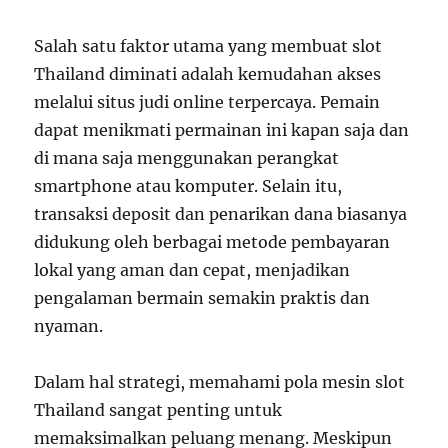
Salah satu faktor utama yang membuat slot
Thailand diminati adalah kemudahan akses
melalui situs judi online terpercaya. Pemain
dapat menikmati permainan ini kapan saja dan
di mana saja menggunakan perangkat
smartphone atau komputer. Selain itu,
transaksi deposit dan penarikan dana biasanya
didukung oleh berbagai metode pembayaran
lokal yang aman dan cepat, menjadikan
pengalaman bermain semakin praktis dan
nyaman.
Dalam hal strategi, memahami pola mesin slot
Thailand sangat penting untuk
memaksimalkan peluang menang. Meskipun