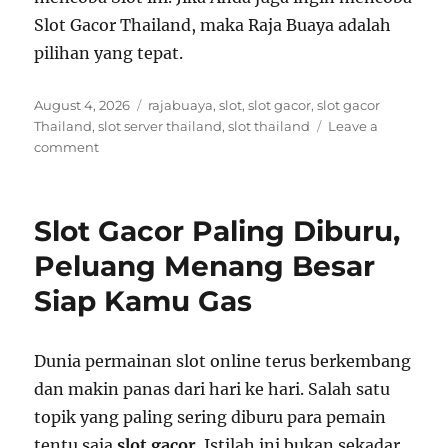
Slot Gacor Thailand, maka Raja Buaya adalah
pilihan yang tepat.
Posted
Tags
August 4, 2026
rajabuaya
,
slot
,
slot gacor
,
slot gacor
on
Thailand
,
slot server thailand
,
slot thailand
Leave a
on
comment
Pelajari
Cara
Mendapatkan
Slot Gacor Paling Diburu,
Jackpot
Secara
Peluang Menang Besar
Konsisten
Siap Kamu Gas
dari
Slot
Gacor
Thailand
Dunia permainan slot online terus berkembang
yang
dan makin panas dari hari ke hari. Salah satu
Terpercaya
topik yang paling sering diburu para pemain
tentu saja
slot gacor
. Istilah ini bukan sekadar