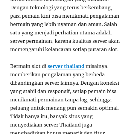
Dengan teknologi yang terus berkembang,
para pemain kini bisa menikmati pengalaman
bermain yang lebih nyaman dan aman. Salah
satu yang menjadi perhatian utama adalah
server permainan, karena kualitas server akan
memengaruhi kelancaran setiap putaran slot.
Bermain slot di
server thailand
misalnya,
memberikan pengalaman yang berbeda
dibandingkan server lainnya. Dengan koneksi
yang stabil dan responsif, setiap pemain bisa
menikmati permainan tanpa lag, sehingga
peluang untuk menang pun semakin optimal.
Tidak hanya itu, banyak situs yang
menyediakan server Thailand juga
menghadirkan bonus menarik dan fitur