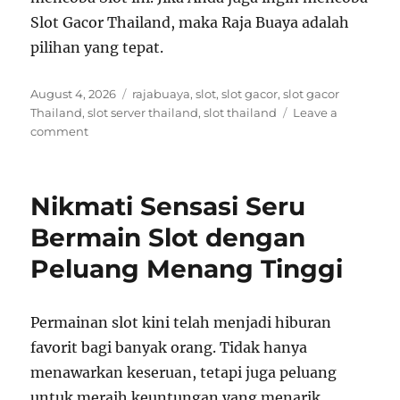
Slot Gacor Thailand, maka Raja Buaya adalah
pilihan yang tepat.
Posted
Tags
August 4, 2026
rajabuaya
,
slot
,
slot gacor
,
slot gacor
on
Thailand
,
slot server thailand
,
slot thailand
Leave a
on
comment
Pelajari
Cara
Mendapatkan
Nikmati Sensasi Seru
Jackpot
Secara
Bermain Slot dengan
Konsisten
Peluang Menang Tinggi
dari
Slot
Gacor
Thailand
Permainan slot kini telah menjadi hiburan
yang
favorit bagi banyak orang. Tidak hanya
Terpercaya
menawarkan keseruan, tetapi juga peluang
untuk meraih keuntungan yang menarik.