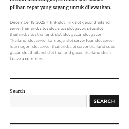
pilihan tepat yang sayang untuk dilewatkan.
Posted
Tags
December 19, 2025
link slot
,
link slot gacor thailand
,
on
server thailand
,
situs slot
,
situs slot gacor
,
situs slot
thailand
,
situs thailand
,
slot
,
slot gacor
,
slot gacor
Thailand
,
slot server kamboja
,
slot server luar
,
slot server
luar negeri
,
slot server thailand
,
slot server thailand super
gacor
,
slot thailand
,
slot thailand gacor
,
thailand slot
on
Leave a comment
Nikmati
Sensasi
Seru
Bermain
Slot
Search
dengan
Peluang
SEARCH
Menang
Tinggi