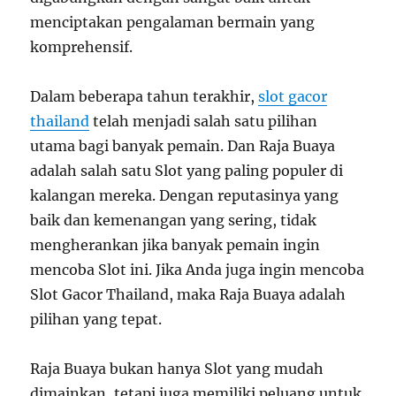
menciptakan pengalaman bermain yang
komprehensif.
Dalam beberapa tahun terakhir,
slot gacor
thailand
telah menjadi salah satu pilihan
utama bagi banyak pemain. Dan Raja Buaya
adalah salah satu Slot yang paling populer di
kalangan mereka. Dengan reputasinya yang
baik dan kemenangan yang sering, tidak
mengherankan jika banyak pemain ingin
mencoba Slot ini. Jika Anda juga ingin mencoba
Slot Gacor Thailand, maka Raja Buaya adalah
pilihan yang tepat.
Raja Buaya bukan hanya Slot yang mudah
dimainkan, tetapi juga memiliki peluang untuk