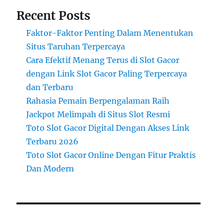
Recent Posts
Faktor-Faktor Penting Dalam Menentukan
Situs Taruhan Terpercaya
Cara Efektif Menang Terus di Slot Gacor
dengan Link Slot Gacor Paling Terpercaya
dan Terbaru
Rahasia Pemain Berpengalaman Raih
Jackpot Melimpah di Situs Slot Resmi
Toto Slot Gacor Digital Dengan Akses Link
Terbaru 2026
Toto Slot Gacor Online Dengan Fitur Praktis
Dan Modern