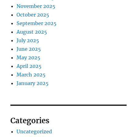
November 2025
October 2025
September 2025
August 2025
July 2025
June 2025
May 2025
April 2025
March 2025
January 2025
Categories
Uncategorized