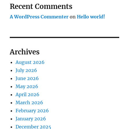
Recent Comments
A WordPress Commenter
on
Hello world!
Archives
August 2026
July 2026
June 2026
May 2026
April 2026
March 2026
February 2026
January 2026
December 2025