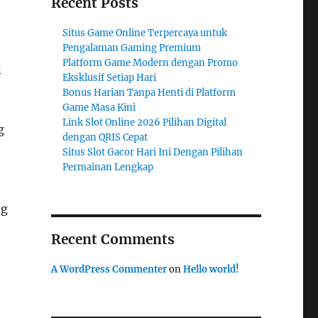
Recent Posts
Situs Game Online Terpercaya untuk
Pengalaman Gaming Premium
Platform Game Modern dengan Promo
n
Eksklusif Setiap Hari
Bonus Harian Tanpa Henti di Platform
Game Masa Kini
Link Slot Online 2026 Pilihan Digital
g
dengan QRIS Cepat
Situs Slot Gacor Hari Ini Dengan Pilihan
Permainan Lengkap
ng
Recent Comments
A WordPress Commenter
on
Hello world!