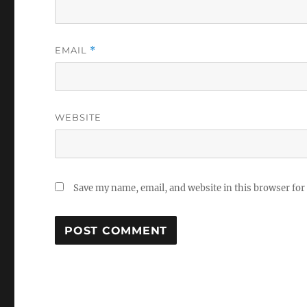
EMAIL
*
WEBSITE
Save my name, email, and website in this browser for