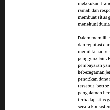
melakukan trans
ramah dan respo
membuat situs g
menekuni dunia 
Dalam memilih s
dan reputasi dar
memiliki izin res
pengguna lain. F
pembayaran yang 
keberagaman jen
penarikan dana 
tersebut, betto
pengalaman ber
terhadap situs
secara konsisten