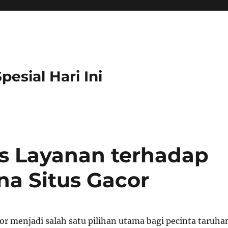
esial Hari Ini
s Layanan terhadap
na Situs Gacor
or menjadi salah satu pilihan utama bagi pecinta taruha