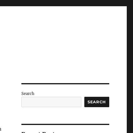
Search
SEARCH
n