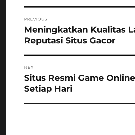
Post
PREVIOUS
navigation
Meningkatkan Kualitas 
Previous
post:
Reputasi Situs Gacor
NEXT
Situs Resmi Game Onlin
Next
post:
Setiap Hari