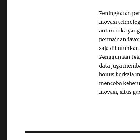
Peningkatan pen
inovasi teknolo
antarmuka yang
permainan favori
saja dibutuhkan
Penggunaan tekno
data juga memba
bonus berkala 
mencoba keberu
inovasi, situs g