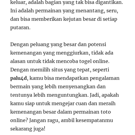
keluar, adalah bagian yang tak bisa digantikan.
Ini adalah permainan yang menantang, seru,
dan bisa memberikan kejutan besar di setiap
putaran.
Dengan peluang yang besar dan potensi
kemenangan yang menggiurkan, tidak ada
alasan untuk tidak mencoba togel online.
Dengan memilih situs yang tepat, seperti
palu4d
, kamu bisa mendapatkan pengalaman
bermain yang lebih menyenangkan dan
tentunya lebih menguntungkan. Jadi, apakah
kamu siap untuk mengejar cuan dan meraih
kemenangan besar dalam permainan toto
online? Jangan ragu, ambil kesempatanmu
sekarang juga!