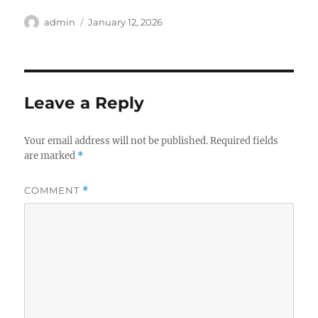
Author
Posted
admin
January 12, 2026
on
Leave a Reply
Your email address will not be published.
Required fields
are marked
*
COMMENT
*