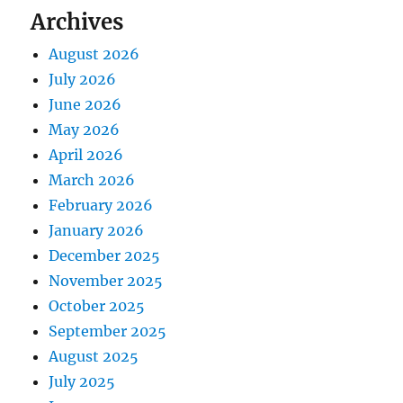
Archives
August 2026
July 2026
June 2026
May 2026
April 2026
March 2026
February 2026
January 2026
December 2025
November 2025
October 2025
September 2025
August 2025
July 2025