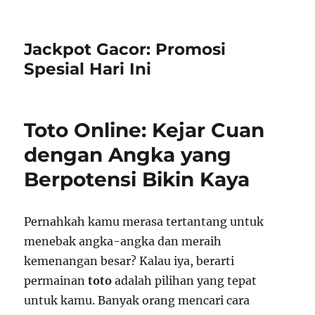
Jackpot Gacor: Promosi
Spesial Hari Ini
Toto Online: Kejar Cuan
dengan Angka yang
Berpotensi Bikin Kaya
Pernahkah kamu merasa tertantang untuk
menebak angka-angka dan meraih
kemenangan besar? Kalau iya, berarti
permainan
toto
adalah pilihan yang tepat
untuk kamu. Banyak orang mencari cara