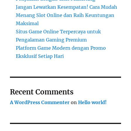
Jangan Lewatkan Kesempatan! Cara Mudah
Menang Slot Online dan Raih Keuntungan
Maksimal
Situs Game Online Terpercaya untuk
Pengalaman Gaming Premium
Platform Game Modern dengan Promo
Eksklusif Setiap Hari
Recent Comments
A WordPress Commenter
on
Hello world!