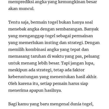
memprediksi angka yang kemungkinan besar
akan muncul.
Tentu saja, bermain togel bukan hanya soal
menebak angka dengan sembarangan. Banyak
yang menganggap togel sebagai permainan
yang memerlukan insting dan strategi. Dengan
memilih kombinasi angka yang tepat dan
memasang taruhan di waktu yang pas, peluang
untuk menang lebih besar. Tapi jangan lupa,
meskipun ada strategi, tetap ada faktor
keberuntungan yang menentukan hasil akhir.
Oleh karena itu, setiap pemain harus siap
menerima apapun hasilnya.
Bagi kamu yang baru mengenal dunia togel,