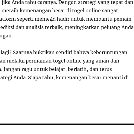
 jika Anda tahu caranya. Dengan strategi yang tepat dan
ng meraih kemenangan besar di togel online sangat
Platform seperti meme4d hadir untuk membantu pemain
diksi dan analisis terbaik, meningkatkan peluang Anda
ngan.
a lagi? Saatnya buktikan sendiri bahwa keberuntungan
kan melalui permainan togel online yang aman dan
Jangan ragu untuk belajar, berlatih, dan terus
ategi Anda. Siapa tahu, kemenangan besar menanti di