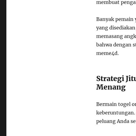
membuat pengal
Banyak pemain y
yang disediakan
memasang angka
bahwa dengan st
meme4d.
Strategi J
Menang
Bermain togel o
keberuntungan. 
peluang Anda se