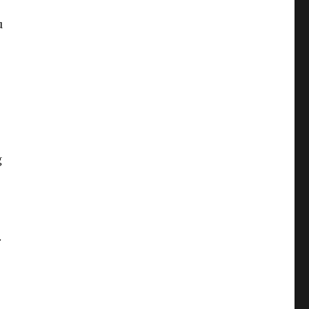
u
g
.