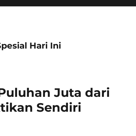
esial Hari Ini
uluhan Juta dari
tikan Sendiri