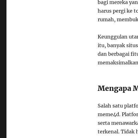
bagi mereka yang
harus pergi ke t
rumah, membuka
Keunggulan utama
itu, banyak sit
dan berbagai fi
memaksimalkan
Mengapa M
Salah satu platf
meme4d. Platfor
serta menawarka
terkenal. Tidak