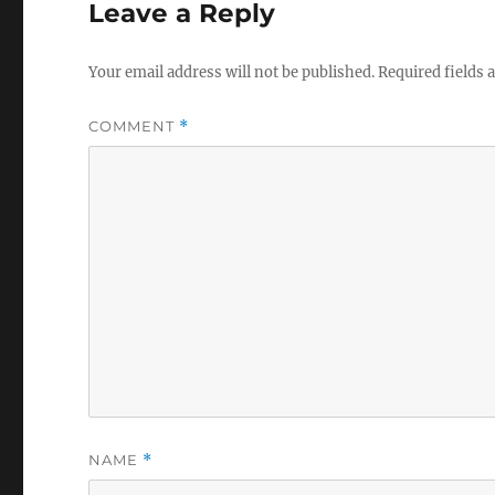
Leave a Reply
Your email address will not be published.
Required fields
COMMENT
*
NAME
*