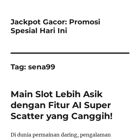
Jackpot Gacor: Promosi
Spesial Hari Ini
Tag:
sena99
Main Slot Lebih Asik
dengan Fitur AI Super
Scatter yang Canggih!
Di dunia permainan daring, pengalaman