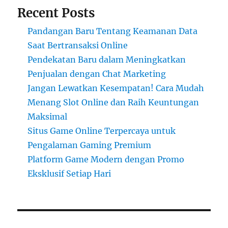
Recent Posts
Pandangan Baru Tentang Keamanan Data
Saat Bertransaksi Online
Pendekatan Baru dalam Meningkatkan
Penjualan dengan Chat Marketing
Jangan Lewatkan Kesempatan! Cara Mudah
Menang Slot Online dan Raih Keuntungan
Maksimal
Situs Game Online Terpercaya untuk
Pengalaman Gaming Premium
Platform Game Modern dengan Promo
Eksklusif Setiap Hari