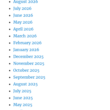
August 2026
July 2026
June 2026
May 2026
April 2026
March 2026
February 2026
January 2026
December 2025
November 2025
October 2025
September 2025
August 2025
July 2025
June 2025
May 2025