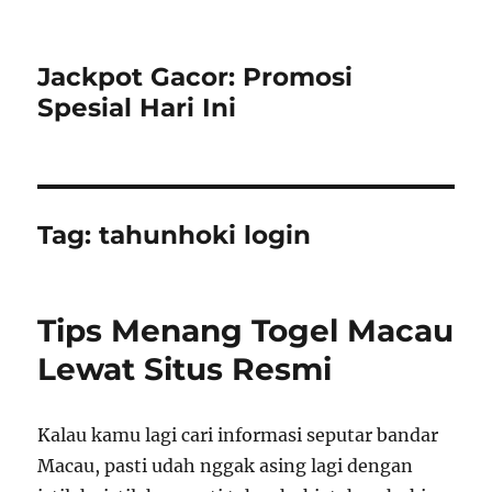
Jackpot Gacor: Promosi
Spesial Hari Ini
Tag:
tahunhoki login
Tips Menang Togel Macau
Lewat Situs Resmi
Kalau kamu lagi cari informasi seputar bandar
Macau, pasti udah nggak asing lagi dengan