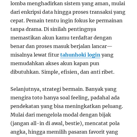
lomba menghadirkan sistem yang aman, mulai
dari enkripsi data hingga proses transaksi yang
cepat. Pemain tentu ingin fokus ke permainan
tanpa drama. Di sinilah pentingnya
memastikan akun kamu terdaftar dengan
benar dan proses masuk berjalan lancar—
misalnya lewat fitur
tahunhoki login
yang
memudahkan akses akun kapan pun
dibutuhkan. Simple, efisien, dan anti ribet.
Selanjutnya, strategi bermain. Banyak yang
mengira toto hanya soal feeling, padahal ada
pendekatan yang bisa meningkatkan peluang.
Mulai dari mengelola modal dengan bijak
(jangan all-in di awal, bestie), mencatat pola
angka, hingga memilih pasaran favorit yang