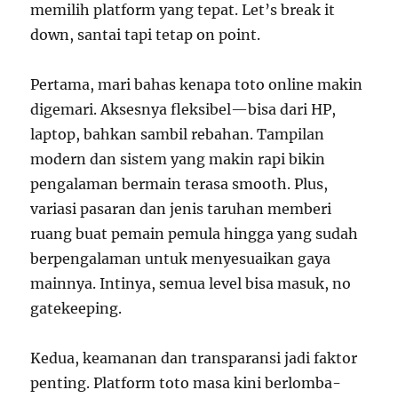
memilih platform yang tepat. Let’s break it
down, santai tapi tetap on point.
Pertama, mari bahas kenapa toto online makin
digemari. Aksesnya fleksibel—bisa dari HP,
laptop, bahkan sambil rebahan. Tampilan
modern dan sistem yang makin rapi bikin
pengalaman bermain terasa smooth. Plus,
variasi pasaran dan jenis taruhan memberi
ruang buat pemain pemula hingga yang sudah
berpengalaman untuk menyesuaikan gaya
mainnya. Intinya, semua level bisa masuk, no
gatekeeping.
Kedua, keamanan dan transparansi jadi faktor
penting. Platform toto masa kini berlomba-