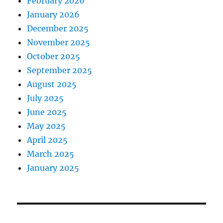
February 2026
January 2026
December 2025
November 2025
October 2025
September 2025
August 2025
July 2025
June 2025
May 2025
April 2025
March 2025
January 2025