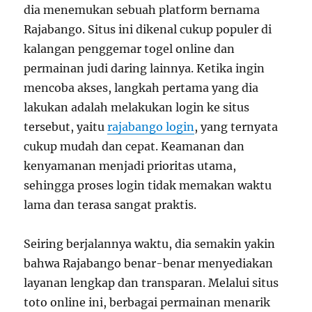
dia menemukan sebuah platform bernama
Rajabango. Situs ini dikenal cukup populer di
kalangan penggemar togel online dan
permainan judi daring lainnya. Ketika ingin
mencoba akses, langkah pertama yang dia
lakukan adalah melakukan login ke situs
tersebut, yaitu
rajabango login
, yang ternyata
cukup mudah dan cepat. Keamanan dan
kenyamanan menjadi prioritas utama,
sehingga proses login tidak memakan waktu
lama dan terasa sangat praktis.
Seiring berjalannya waktu, dia semakin yakin
bahwa Rajabango benar-benar menyediakan
layanan lengkap dan transparan. Melalui situs
toto online ini, berbagai permainan menarik