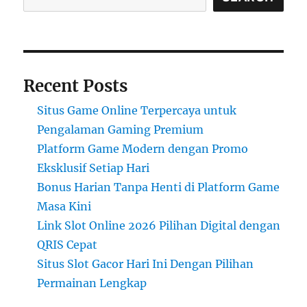
Recent Posts
Situs Game Online Terpercaya untuk
Pengalaman Gaming Premium
Platform Game Modern dengan Promo
Eksklusif Setiap Hari
Bonus Harian Tanpa Henti di Platform Game
Masa Kini
Link Slot Online 2026 Pilihan Digital dengan
QRIS Cepat
Situs Slot Gacor Hari Ini Dengan Pilihan
Permainan Lengkap