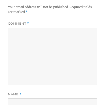
Your email address will not be published.
Required fields
are marked
*
COMMENT
*
NAME
*