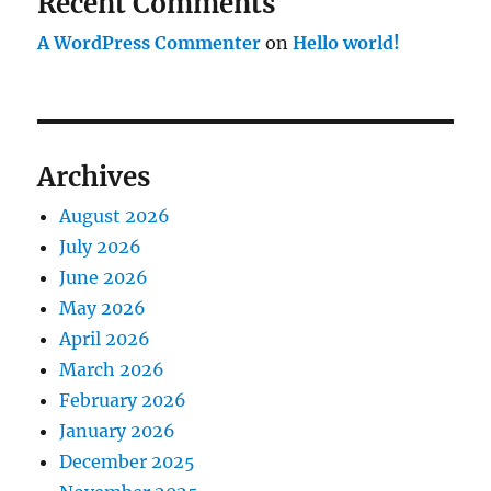
Recent Comments
A WordPress Commenter
on
Hello world!
Archives
August 2026
July 2026
June 2026
May 2026
April 2026
March 2026
February 2026
January 2026
December 2025