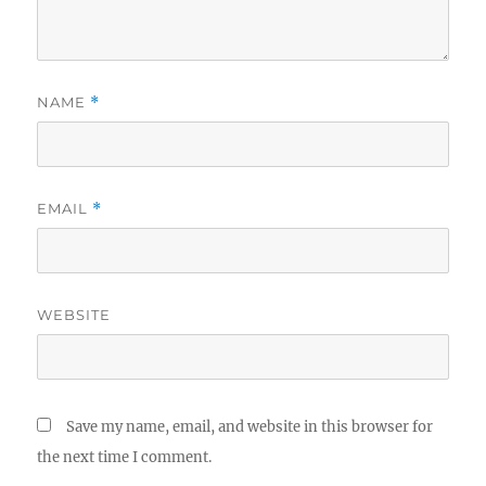
NAME
*
EMAIL
*
WEBSITE
Save my name, email, and website in this browser for
the next time I comment.