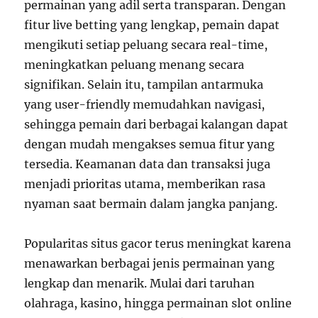
permainan yang adil serta transparan. Dengan
fitur live betting yang lengkap, pemain dapat
mengikuti setiap peluang secara real-time,
meningkatkan peluang menang secara
signifikan. Selain itu, tampilan antarmuka
yang user-friendly memudahkan navigasi,
sehingga pemain dari berbagai kalangan dapat
dengan mudah mengakses semua fitur yang
tersedia. Keamanan data dan transaksi juga
menjadi prioritas utama, memberikan rasa
nyaman saat bermain dalam jangka panjang.
Popularitas situs gacor terus meningkat karena
menawarkan berbagai jenis permainan yang
lengkap dan menarik. Mulai dari taruhan
olahraga, kasino, hingga permainan slot online