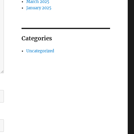
March 2025
January 2025
Categories
Uncategorized