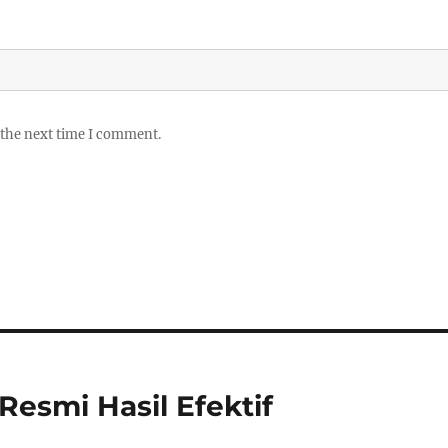
 the next time I comment.
esmi Hasil Efektif