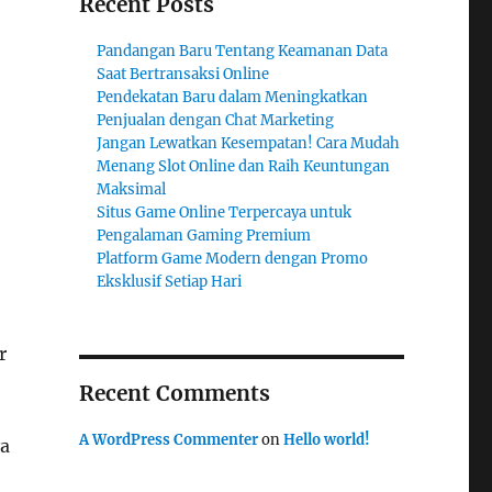
Recent Posts
Pandangan Baru Tentang Keamanan Data
Saat Bertransaksi Online
Pendekatan Baru dalam Meningkatkan
Penjualan dengan Chat Marketing
Jangan Lewatkan Kesempatan! Cara Mudah
Menang Slot Online dan Raih Keuntungan
Maksimal
Situs Game Online Terpercaya untuk
Pengalaman Gaming Premium
Platform Game Modern dengan Promo
Eksklusif Setiap Hari
r
Recent Comments
A WordPress Commenter
on
Hello world!
ya