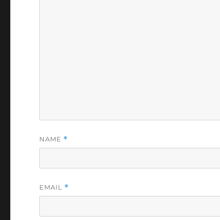
NAME
*
EMAIL
*