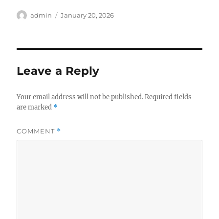
Author
Posted
admin
January 20, 2026
on
Leave a Reply
Your email address will not be published.
Required fields
are marked
*
COMMENT
*