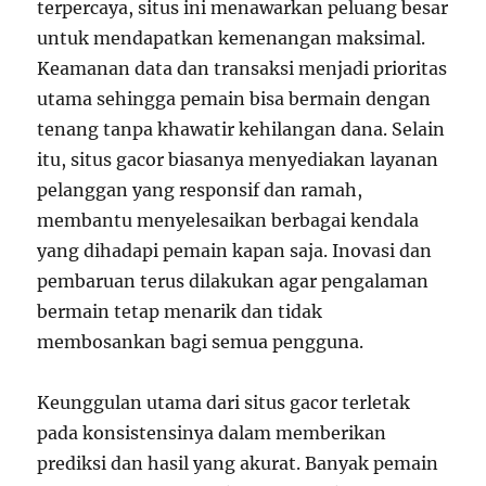
terpercaya, situs ini menawarkan peluang besar
untuk mendapatkan kemenangan maksimal.
Keamanan data dan transaksi menjadi prioritas
utama sehingga pemain bisa bermain dengan
tenang tanpa khawatir kehilangan dana. Selain
itu, situs gacor biasanya menyediakan layanan
pelanggan yang responsif dan ramah,
membantu menyelesaikan berbagai kendala
yang dihadapi pemain kapan saja. Inovasi dan
pembaruan terus dilakukan agar pengalaman
bermain tetap menarik dan tidak
membosankan bagi semua pengguna.
Keunggulan utama dari situs gacor terletak
pada konsistensinya dalam memberikan
prediksi dan hasil yang akurat. Banyak pemain