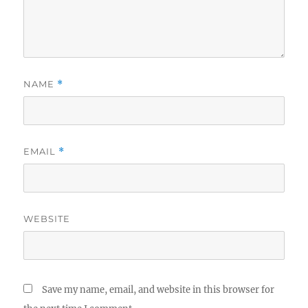
NAME
*
EMAIL
*
WEBSITE
Save my name, email, and website in this browser for