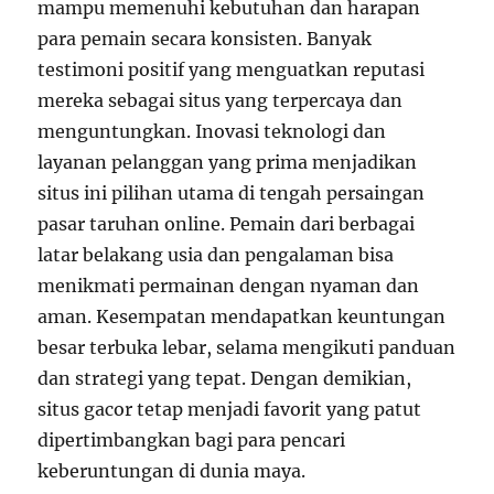
mampu memenuhi kebutuhan dan harapan
para pemain secara konsisten. Banyak
testimoni positif yang menguatkan reputasi
mereka sebagai situs yang terpercaya dan
menguntungkan. Inovasi teknologi dan
layanan pelanggan yang prima menjadikan
situs ini pilihan utama di tengah persaingan
pasar taruhan online. Pemain dari berbagai
latar belakang usia dan pengalaman bisa
menikmati permainan dengan nyaman dan
aman. Kesempatan mendapatkan keuntungan
besar terbuka lebar, selama mengikuti panduan
dan strategi yang tepat. Dengan demikian,
situs gacor tetap menjadi favorit yang patut
dipertimbangkan bagi para pencari
keberuntungan di dunia maya.