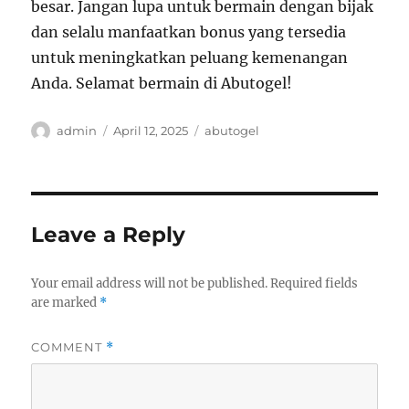
besar. Jangan lupa untuk bermain dengan bijak
dan selalu manfaatkan bonus yang tersedia
untuk meningkatkan peluang kemenangan
Anda. Selamat bermain di Abutogel!
Author
Posted
Tags
admin
April 12, 2025
abutogel
on
Leave a Reply
Your email address will not be published.
Required fields
are marked
*
COMMENT
*