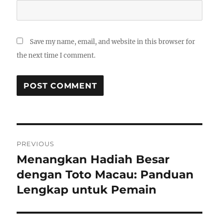
Save my name, email, and website in this browser for
the next time I comment.
Post
PREVIOUS
navigation
Menangkan Hadiah Besar
Previous
post:
dengan Toto Macau: Panduan
Lengkap untuk Pemain