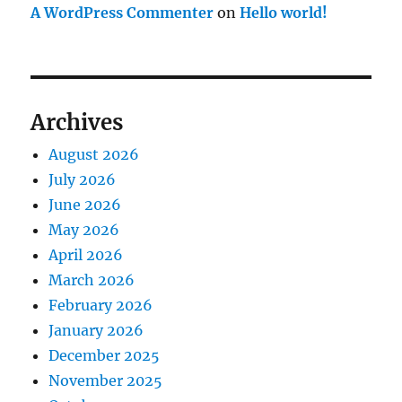
A WordPress Commenter
on
Hello world!
Archives
August 2026
July 2026
June 2026
May 2026
April 2026
March 2026
February 2026
January 2026
December 2025
November 2025