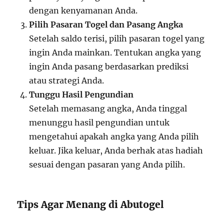
dengan kenyamanan Anda.
Pilih Pasaran Togel dan Pasang Angka
Setelah saldo terisi, pilih pasaran togel yang
ingin Anda mainkan. Tentukan angka yang
ingin Anda pasang berdasarkan prediksi
atau strategi Anda.
Tunggu Hasil Pengundian
Setelah memasang angka, Anda tinggal
menunggu hasil pengundian untuk
mengetahui apakah angka yang Anda pilih
keluar. Jika keluar, Anda berhak atas hadiah
sesuai dengan pasaran yang Anda pilih.
Tips Agar Menang di Abutogel