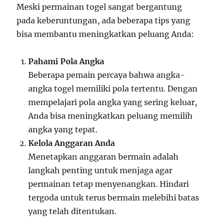
Meski permainan togel sangat bergantung
pada keberuntungan, ada beberapa tips yang
bisa membantu meningkatkan peluang Anda:
Pahami Pola Angka
Beberapa pemain percaya bahwa angka-
angka togel memiliki pola tertentu. Dengan
mempelajari pola angka yang sering keluar,
Anda bisa meningkatkan peluang memilih
angka yang tepat.
Kelola Anggaran Anda
Menetapkan anggaran bermain adalah
langkah penting untuk menjaga agar
permainan tetap menyenangkan. Hindari
tergoda untuk terus bermain melebihi batas
yang telah ditentukan.