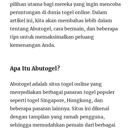
pilihan utama bagi mereka yang ingin mencoba
peruntungan di dunia togel online. Dalam
artikel ini, kita akan membahas lebih dalam
tentang Abutogel, cara bermain, dan beberapa
tips untuk memaksimalkan peluang
kemenangan Anda.
Apa Itu Abutogel?
Abutogel adalah situs togel online yang
menyediakan berbagai pasaran togel populer
seperti togel Singapore, Hongkong, dan
beberapa pasaran lainnya. Situs ini dikenal
dengan tampilan yang ramah pengguna,
sehingga memudahkan pemain dari berbagai