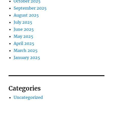
October 2025
September 2025
August 2025
July 2025
June 2025
May 2025
April 2025
March 2025
January 2025
Categories
Uncategorized