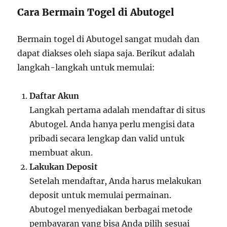
Cara Bermain Togel di Abutogel
Bermain togel di Abutogel sangat mudah dan
dapat diakses oleh siapa saja. Berikut adalah
langkah-langkah untuk memulai:
Daftar Akun
Langkah pertama adalah mendaftar di situs
Abutogel. Anda hanya perlu mengisi data
pribadi secara lengkap dan valid untuk
membuat akun.
Lakukan Deposit
Setelah mendaftar, Anda harus melakukan
deposit untuk memulai permainan.
Abutogel menyediakan berbagai metode
pembayaran yang bisa Anda pilih sesuai