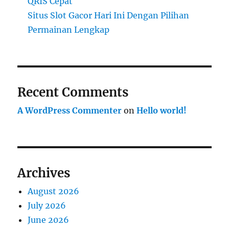
QRIS Cepat
Situs Slot Gacor Hari Ini Dengan Pilihan
Permainan Lengkap
Recent Comments
A WordPress Commenter
on
Hello world!
Archives
August 2026
July 2026
June 2026