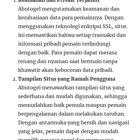
Keamanan dan Privasi Terjamin
Abutogel mengutamakan keamanan dan
kerahasiaan data para pemainnya. Dengan
menggunakan teknologi enkripsi SSL, situs
ini memastikan bahwa setiap transaksi dan
informasi pribadi pemain terlindungi
dengan baik. Para pemain dapat merasa
tenang dan nyaman saat bermain tanpa
khawatir akan kebocoran data pribadi.
Tampilan Situs yang Ramah Pengguna
Abutogel menawarkan tampilan situs yang
sederhana dan mudah digunakan, sehingga
memudahkan baik pemula maupun pemain
berpengalaman dalam melakukan taruhan.
Dengan antarmuka yang bersih dan navigasi
yang jelas, pemain dapat dengan mudah