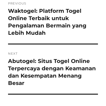
PREVIOUS
navigation
Waktogel: Platform Togel
Previous
post:
Online Terbaik untuk
Pengalaman Bermain yang
Lebih Mudah
NEXT
Abutogel: Situs Togel Online
Next
post:
Terpercaya dengan Keamanan
dan Kesempatan Menang
Besar