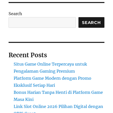
Search
SEARCH
Recent Posts
Situs Game Online Terpercaya untuk
Pengalaman Gaming Premium
Platform Game Modern dengan Promo
Eksklusif Setiap Hari
Bonus Harian Tanpa Henti di Platform Game
Masa Kini
Link Slot Online 2026 Pilihan Digital dengan