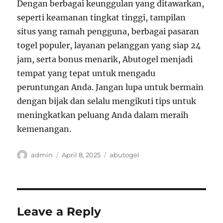
Dengan berbagai keunggulan yang ditawarkan,
seperti keamanan tingkat tinggi, tampilan
situs yang ramah pengguna, berbagai pasaran
togel populer, layanan pelanggan yang siap 24
jam, serta bonus menarik, Abutogel menjadi
tempat yang tepat untuk mengadu
peruntungan Anda. Jangan lupa untuk bermain
dengan bijak dan selalu mengikuti tips untuk
meningkatkan peluang Anda dalam meraih
kemenangan.
Author
Posted
Tags
admin
April 8, 2025
abutogel
on
Leave a Reply