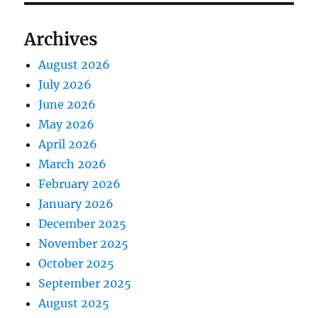
Archives
August 2026
July 2026
June 2026
May 2026
April 2026
March 2026
February 2026
January 2026
December 2025
November 2025
October 2025
September 2025
August 2025