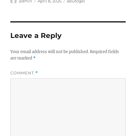
Author
Posted
Tags
admin
April 8, 2025
abutogel
on
Leave a Reply
Your email address will not be published.
Required fields
are marked
*
COMMENT
*