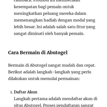
cashback. Promosi ini memberikan
kesempatan bagi pemain untuk
meningkatkan peluang mereka dalam
memenangkan hadiah dengan modal yang
lebih besar. Ini adalah salah satu fitur yang
sangat diminati oleh banyak pemain.
Cara Bermain di Abutogel
Bermain di Abutogel sangat mudah dan cepat.
Berikut adalah langkah-langkah yang perlu
dilakukan untuk memulai permainan:
Daftar Akun
Langkah pertama adalah mendaftar akun di
situs Abutogel. Proses pendaftaran sangat