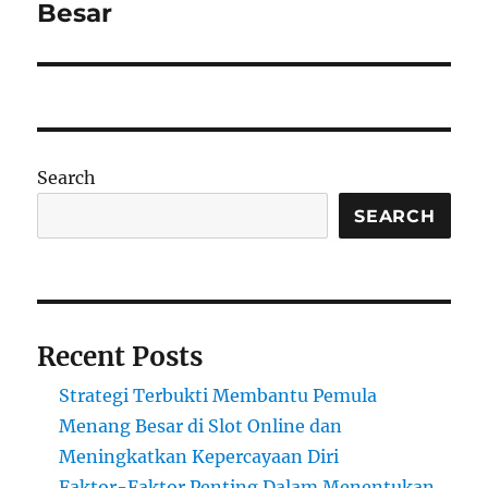
Besar
Search
SEARCH
Recent Posts
Strategi Terbukti Membantu Pemula
Menang Besar di Slot Online dan
Meningkatkan Kepercayaan Diri
Faktor-Faktor Penting Dalam Menentukan