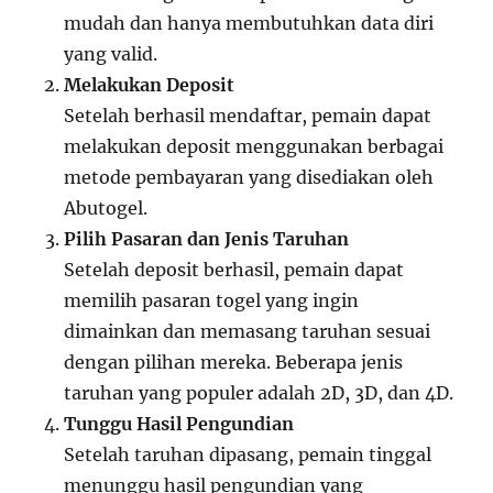
mudah dan hanya membutuhkan data diri
yang valid.
Melakukan Deposit
Setelah berhasil mendaftar, pemain dapat
melakukan deposit menggunakan berbagai
metode pembayaran yang disediakan oleh
Abutogel.
Pilih Pasaran dan Jenis Taruhan
Setelah deposit berhasil, pemain dapat
memilih pasaran togel yang ingin
dimainkan dan memasang taruhan sesuai
dengan pilihan mereka. Beberapa jenis
taruhan yang populer adalah 2D, 3D, dan 4D.
Tunggu Hasil Pengundian
Setelah taruhan dipasang, pemain tinggal
menunggu hasil pengundian yang