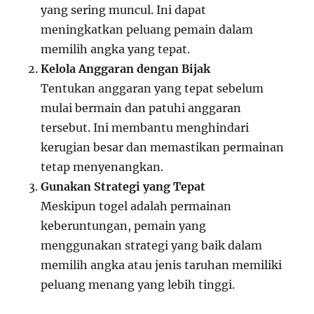
yang sering muncul. Ini dapat
meningkatkan peluang pemain dalam
memilih angka yang tepat.
Kelola Anggaran dengan Bijak
Tentukan anggaran yang tepat sebelum
mulai bermain dan patuhi anggaran
tersebut. Ini membantu menghindari
kerugian besar dan memastikan permainan
tetap menyenangkan.
Gunakan Strategi yang Tepat
Meskipun togel adalah permainan
keberuntungan, pemain yang
menggunakan strategi yang baik dalam
memilih angka atau jenis taruhan memiliki
peluang menang yang lebih tinggi.