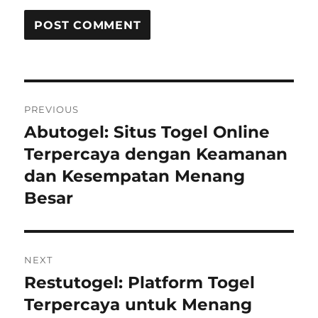
Post
PREVIOUS
navigation
Abutogel: Situs Togel Online
Previous
post:
Terpercaya dengan Keamanan
dan Kesempatan Menang
Besar
NEXT
Restutogel: Platform Togel
Next
post:
Terpercaya untuk Menang