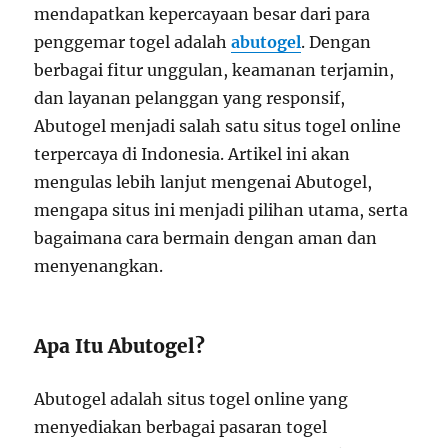
mendapatkan kepercayaan besar dari para
penggemar togel adalah
abutogel
. Dengan
berbagai fitur unggulan, keamanan terjamin,
dan layanan pelanggan yang responsif,
Abutogel menjadi salah satu situs togel online
terpercaya di Indonesia. Artikel ini akan
mengulas lebih lanjut mengenai Abutogel,
mengapa situs ini menjadi pilihan utama, serta
bagaimana cara bermain dengan aman dan
menyenangkan.
Apa Itu Abutogel?
Abutogel adalah situs togel online yang
menyediakan berbagai pasaran togel