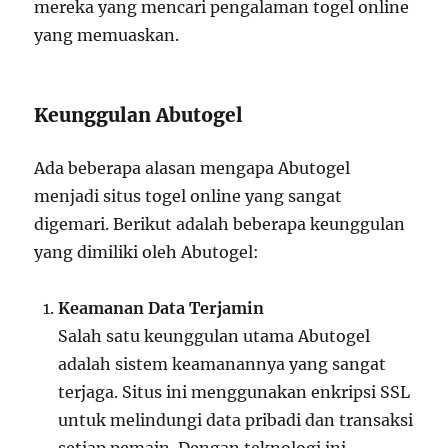
mereka yang mencari pengalaman togel online
yang memuaskan.
Keunggulan Abutogel
Ada beberapa alasan mengapa Abutogel
menjadi situs togel online yang sangat
digemari. Berikut adalah beberapa keunggulan
yang dimiliki oleh Abutogel:
Keamanan Data Terjamin
Salah satu keunggulan utama Abutogel
adalah sistem keamanannya yang sangat
terjaga. Situs ini menggunakan enkripsi SSL
untuk melindungi data pribadi dan transaksi