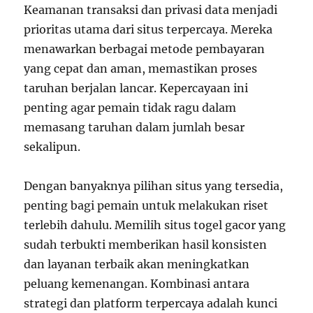
Keamanan transaksi dan privasi data menjadi
prioritas utama dari situs terpercaya. Mereka
menawarkan berbagai metode pembayaran
yang cepat dan aman, memastikan proses
taruhan berjalan lancar. Kepercayaan ini
penting agar pemain tidak ragu dalam
memasang taruhan dalam jumlah besar
sekalipun.
Dengan banyaknya pilihan situs yang tersedia,
penting bagi pemain untuk melakukan riset
terlebih dahulu. Memilih situs togel gacor yang
sudah terbukti memberikan hasil konsisten
dan layanan terbaik akan meningkatkan
peluang kemenangan. Kombinasi antara
strategi dan platform terpercaya adalah kunci