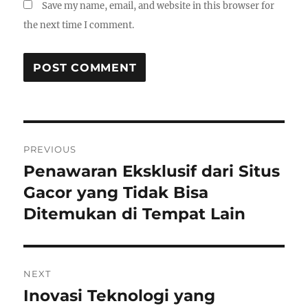
Save my name, email, and website in this browser for
the next time I comment.
Post
PREVIOUS
navigation
Penawaran Eksklusif dari Situs
Previous
post:
Gacor yang Tidak Bisa
Ditemukan di Tempat Lain
NEXT
Inovasi Teknologi yang
Next