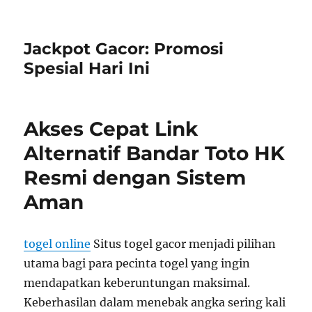
Jackpot Gacor: Promosi
Spesial Hari Ini
Akses Cepat Link
Alternatif Bandar Toto HK
Resmi dengan Sistem
Aman
togel online
Situs togel gacor menjadi pilihan
utama bagi para pecinta togel yang ingin
mendapatkan keberuntungan maksimal.
Keberhasilan dalam menebak angka sering kali