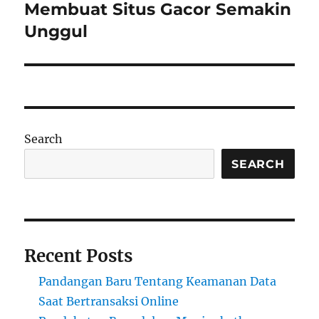
post:
Membuat Situs Gacor Semakin
Unggul
Search
SEARCH
Recent Posts
Pandangan Baru Tentang Keamanan Data
Saat Bertransaksi Online