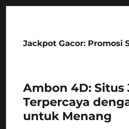
Jackpot Gacor: Promosi Sp
Ambon 4D: Situs 
Terpercaya deng
untuk Menang