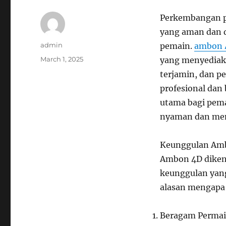
Perkembangan pe
yang aman dan d
Author
admin
pemain.
ambon 
Posted
March 1, 2025
yang menyediak
on
terjamin, dan p
profesional dan
utama bagi pema
nyaman dan me
Keunggulan Ambo
Ambon 4D dikena
keunggulan yang
alasan mengapa
Beragam Permai