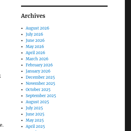
Archives
August 2026
July 2026
June 2026
May 2026
April 2026
March 2026
February 2026
January 2026
k
December 2025
November 2025
October 2025
September 2025
August 2025
July 2025
June 2025
May 2025
e.
April 2025