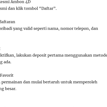
 Resmi Ambon 4D
smi dan klik tombol “Daftar”.
daftaran
ribadi yang valid seperti nama, nomor telepon, dan
t
aktifkan, lakukan deposit pertama menggunakan metod
g ada.
Favorit
m permainan dan mulai bertaruh untuk memperoleh
g besar.