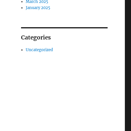
March 2025
January 2025
Categories
Uncategorized