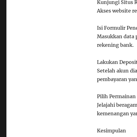
Kunjungi Situs
Akses website re
Isi Formulir Pen
Masukkan data p
rekening bank.
Lakukan Deposi
Setelah akun di
pembayaran yan
Pilih Permainan 
Jelajahi beraga
kemenangan yan
Kesimpulan