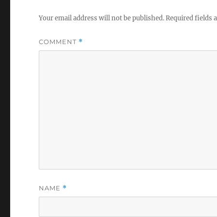
Your email address will not be published.
Required fields
COMMENT
*
NAME
*