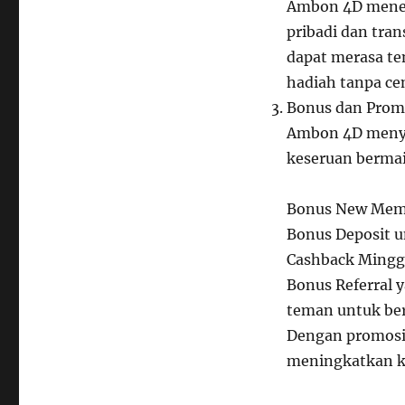
Ambon 4D mener
pribadi dan tra
dapat merasa te
hadiah tanpa ce
Bonus dan Prom
Ambon 4D menya
keseruan bermain
Bonus New Memb
Bonus Deposit 
Cashback Mingg
Bonus Referral
teman untuk be
Dengan promosi 
meningkatkan k