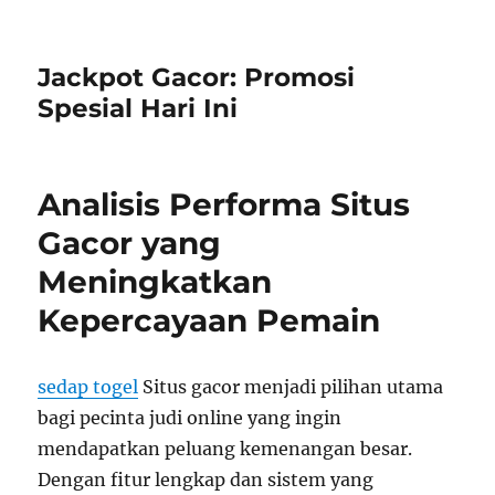
Jackpot Gacor: Promosi
Spesial Hari Ini
Analisis Performa Situs
Gacor yang
Meningkatkan
Kepercayaan Pemain
sedap togel
Situs gacor menjadi pilihan utama
bagi pecinta judi online yang ingin
mendapatkan peluang kemenangan besar.
Dengan fitur lengkap dan sistem yang