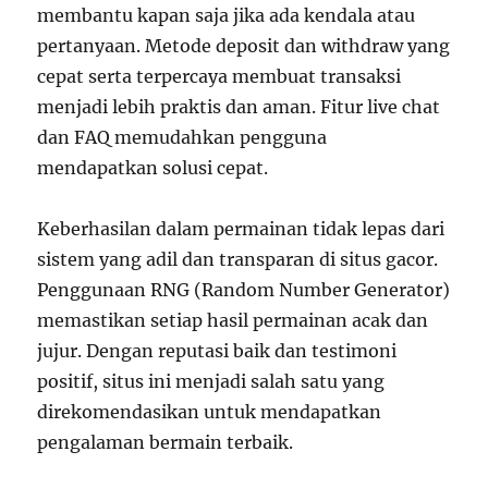
membantu kapan saja jika ada kendala atau
pertanyaan. Metode deposit dan withdraw yang
cepat serta terpercaya membuat transaksi
menjadi lebih praktis dan aman. Fitur live chat
dan FAQ memudahkan pengguna
mendapatkan solusi cepat.
Keberhasilan dalam permainan tidak lepas dari
sistem yang adil dan transparan di situs gacor.
Penggunaan RNG (Random Number Generator)
memastikan setiap hasil permainan acak dan
jujur. Dengan reputasi baik dan testimoni
positif, situs ini menjadi salah satu yang
direkomendasikan untuk mendapatkan
pengalaman bermain terbaik.