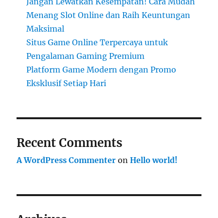
Jangan Lewatkan Kesempatan! Cara Mudah
Menang Slot Online dan Raih Keuntungan
Maksimal
Situs Game Online Terpercaya untuk
Pengalaman Gaming Premium
Platform Game Modern dengan Promo
Eksklusif Setiap Hari
Recent Comments
A WordPress Commenter
on
Hello world!