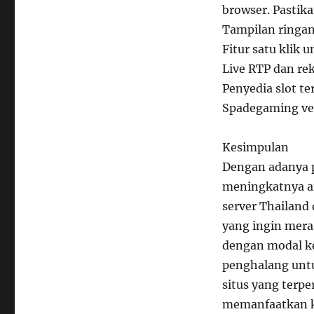
browser. Pastik
Tampilan ringan
Fitur satu klik 
Live RTP dan re
Penyedia slot te
Spadegaming ver
Kesimpulan
Dengan adanya 
meningkatnya an
server Thailand 
yang ingin mera
dengan modal kec
penghalang unt
situs yang terp
memanfaatkan ke