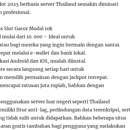
slot 2025 berbasis server Thailand semakin diminati
 profesional.
s Slot Gacor Modal 10k
mulai dari 10. 000 – Ideal untuk
tau bagi mereka yang ingin bermain dengan santai.
epat melalui e-wallet dan bank lokal.
asi Android dan iOS, mudah diinstal.
te secara langsung setiap hari untuk
 memilih permainan dengan jackpot tercepat.
mencapai ratusan juta rupiah, bahkan dengan
enggunakan server luar negeri seperti Thailand
miliki fitur anti-lag, perlindungan data terenkripsi, ser
ng tidak sulit untuk didapatkan. Bahkan beberapa situs
aran gratis tambahan bagi pengguna yang melakukan