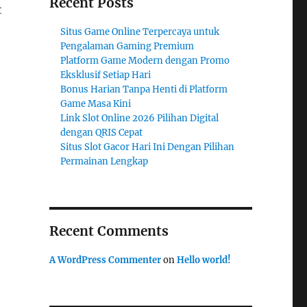
Recent Posts
t
Situs Game Online Terpercaya untuk
Pengalaman Gaming Premium
Platform Game Modern dengan Promo
Eksklusif Setiap Hari
Bonus Harian Tanpa Henti di Platform
Game Masa Kini
Link Slot Online 2026 Pilihan Digital
dengan QRIS Cepat
Situs Slot Gacor Hari Ini Dengan Pilihan
Permainan Lengkap
Recent Comments
A WordPress Commenter
on
Hello world!