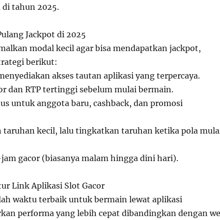
 di tahun 2025.
ulang Jackpot di 2025
lkan modal kecil agar bisa mendapatkan jackpot,
trategi berikut:
 menyediakan akses tautan aplikasi yang terpercaya.
cor dan RTP tertinggi sebelum mulai bermain.
s untuk anggota baru, cashback, dan promosi
taruhan kecil, lalu tingkatkan taruhan ketika pola mula
jam gacor (biasanya malam hingga dini hari).
r Link Aplikasi Slot Gacor
ah waktu terbaik untuk bermain lewat aplikasi
kan performa yang lebih cepat dibandingkan dengan w