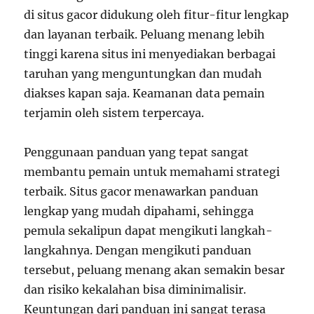
di situs gacor didukung oleh fitur-fitur lengkap
dan layanan terbaik. Peluang menang lebih
tinggi karena situs ini menyediakan berbagai
taruhan yang menguntungkan dan mudah
diakses kapan saja. Keamanan data pemain
terjamin oleh sistem terpercaya.
Penggunaan panduan yang tepat sangat
membantu pemain untuk memahami strategi
terbaik. Situs gacor menawarkan panduan
lengkap yang mudah dipahami, sehingga
pemula sekalipun dapat mengikuti langkah-
langkahnya. Dengan mengikuti panduan
tersebut, peluang menang akan semakin besar
dan risiko kekalahan bisa diminimalisir.
Keuntungan dari panduan ini sangat terasa