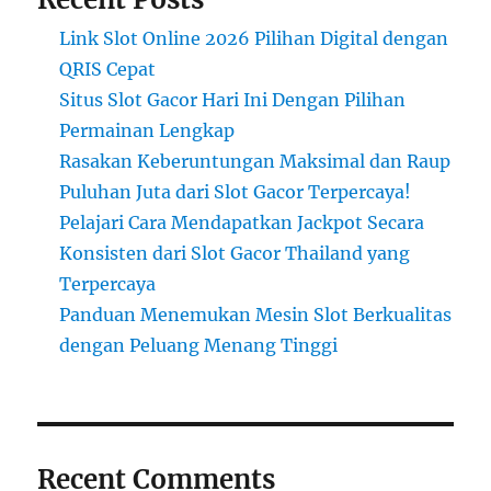
Link Slot Online 2026 Pilihan Digital dengan
QRIS Cepat
Situs Slot Gacor Hari Ini Dengan Pilihan
Permainan Lengkap
Rasakan Keberuntungan Maksimal dan Raup
Puluhan Juta dari Slot Gacor Terpercaya!
Pelajari Cara Mendapatkan Jackpot Secara
Konsisten dari Slot Gacor Thailand yang
Terpercaya
Panduan Menemukan Mesin Slot Berkualitas
dengan Peluang Menang Tinggi
Recent Comments