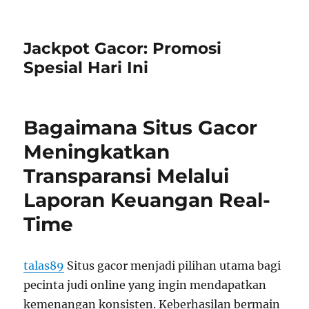
Jackpot Gacor: Promosi
Spesial Hari Ini
Bagaimana Situs Gacor
Meningkatkan
Transparansi Melalui
Laporan Keuangan Real-
Time
talas89
Situs gacor menjadi pilihan utama bagi
pecinta judi online yang ingin mendapatkan
kemenangan konsisten. Keberhasilan bermain