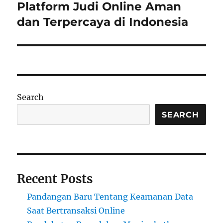
post:
Platform Judi Online Aman
dan Terpercaya di Indonesia
Search
SEARCH
Recent Posts
Pandangan Baru Tentang Keamanan Data
Saat Bertransaksi Online