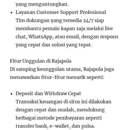
yang menguntungkan.
Layanan Customer Support Profesional
Tim dukungan yang tersedia 24/7 siap
membantu pemain kapan saja melalui live
chat, WhatsApp, atau email, dengan respons
yang cepat dan solusi yang tepat.
Fitur Unggulan di Rajapola
Di samping keunggulan utama, Rajapola juga
menawarkan fitur-fitur menarik seperti:
Deposit dan Withdraw Cepat
Transaksi keuangan di situs ini dilakukan
dengan cepat dan mudah, mendukung
berbagai metode pembayaran seperti
transfer bank, e-wallet, dan pulsa.