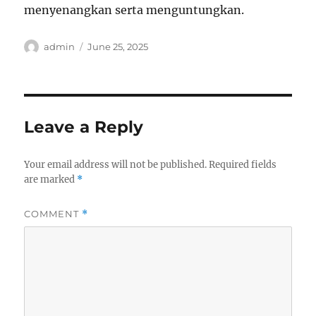
menyenangkan serta menguntungkan.
Author
Posted
admin
June 25, 2025
on
Leave a Reply
Your email address will not be published.
Required fields
are marked
*
COMMENT
*