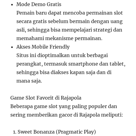
Mode Demo Gratis
Pemain baru dapat mencoba permainan slot
secara gratis sebelum bermain dengan uang
asli, sehingga bisa mempelajari strategi dan
memahami mekanisme permainan.
Akses Mobile Friendly
Situs ini dioptimalkan untuk berbagai
perangkat, termasuk smartphone dan tablet,
sehingga bisa diakses kapan saja dan di
mana saja.
Game Slot Favorit di Rajapola
Beberapa game slot yang paling populer dan
sering memberikan gacor di Rajapola meliputi:
Sweet Bonanza (Pragmatic Play)