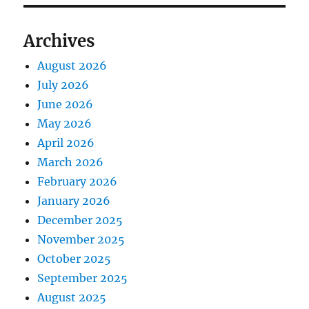
Archives
August 2026
July 2026
June 2026
May 2026
April 2026
March 2026
February 2026
January 2026
December 2025
November 2025
October 2025
September 2025
August 2025