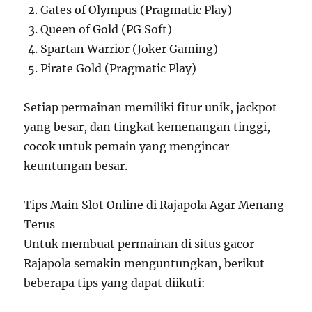
Gates of Olympus (Pragmatic Play)
Queen of Gold (PG Soft)
Spartan Warrior (Joker Gaming)
Pirate Gold (Pragmatic Play)
Setiap permainan memiliki fitur unik, jackpot
yang besar, dan tingkat kemenangan tinggi,
cocok untuk pemain yang mengincar
keuntungan besar.
Tips Main Slot Online di Rajapola Agar Menang
Terus
Untuk membuat permainan di situs gacor
Rajapola semakin menguntungkan, berikut
beberapa tips yang dapat diikuti: