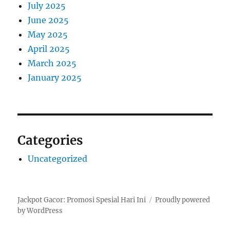
July 2025
June 2025
May 2025
April 2025
March 2025
January 2025
Categories
Uncategorized
Jackpot Gacor: Promosi Spesial Hari Ini
Proudly powered
by WordPress