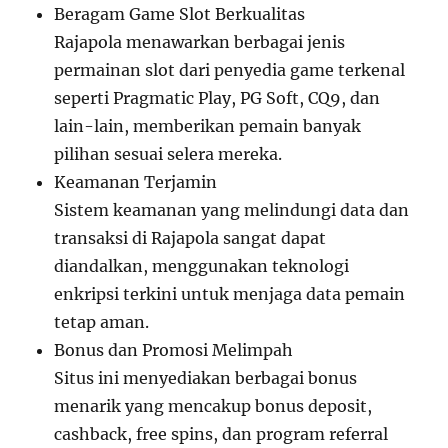
Beragam Game Slot Berkualitas
Rajapola menawarkan berbagai jenis
permainan slot dari penyedia game terkenal
seperti Pragmatic Play, PG Soft, CQ9, dan
lain-lain, memberikan pemain banyak
pilihan sesuai selera mereka.
Keamanan Terjamin
Sistem keamanan yang melindungi data dan
transaksi di Rajapola sangat dapat
diandalkan, menggunakan teknologi
enkripsi terkini untuk menjaga data pemain
tetap aman.
Bonus dan Promosi Melimpah
Situs ini menyediakan berbagai bonus
menarik yang mencakup bonus deposit,
cashback, free spins, dan program referral