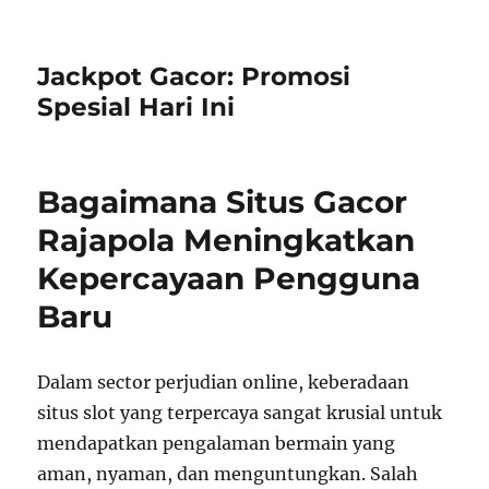
Jackpot Gacor: Promosi
Spesial Hari Ini
Bagaimana Situs Gacor
Rajapola Meningkatkan
Kepercayaan Pengguna
Baru
Dalam sector perjudian online, keberadaan
situs slot yang terpercaya sangat krusial untuk
mendapatkan pengalaman bermain yang
aman, nyaman, dan menguntungkan. Salah