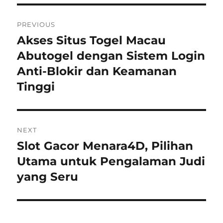
Post
PREVIOUS
navigation
Akses Situs Togel Macau
Previous
post:
Abutogel dengan Sistem Login
Anti-Blokir dan Keamanan
Tinggi
NEXT
Slot Gacor Menara4D, Pilihan
Next
post:
Utama untuk Pengalaman Judi
yang Seru