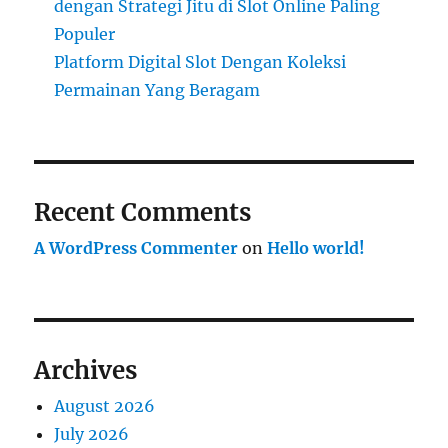
dengan Strategi Jitu di Slot Online Paling
Populer
Platform Digital Slot Dengan Koleksi
Permainan Yang Beragam
Recent Comments
A WordPress Commenter
on
Hello world!
Archives
August 2026
July 2026