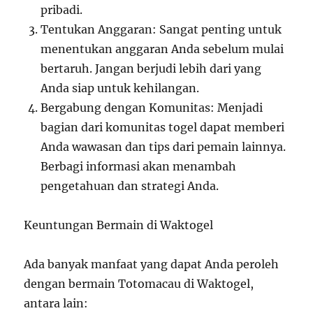
pribadi.
Tentukan Anggaran: Sangat penting untuk
menentukan anggaran Anda sebelum mulai
bertaruh. Jangan berjudi lebih dari yang
Anda siap untuk kehilangan.
Bergabung dengan Komunitas: Menjadi
bagian dari komunitas togel dapat memberi
Anda wawasan dan tips dari pemain lainnya.
Berbagi informasi akan menambah
pengetahuan dan strategi Anda.
Keuntungan Bermain di Waktogel
Ada banyak manfaat yang dapat Anda peroleh
dengan bermain Totomacau di Waktogel,
antara lain: