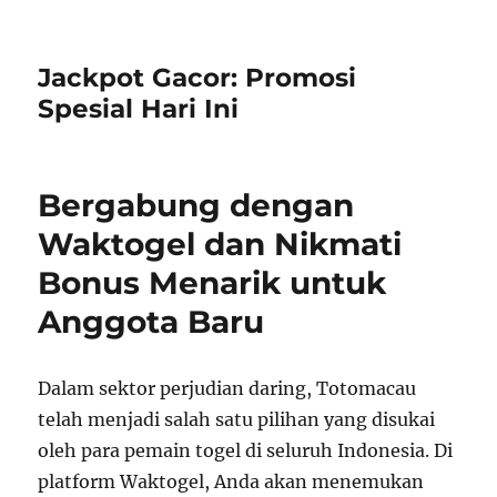
Jackpot Gacor: Promosi
Spesial Hari Ini
Bergabung dengan
Waktogel dan Nikmati
Bonus Menarik untuk
Anggota Baru
Dalam sektor perjudian daring, Totomacau
telah menjadi salah satu pilihan yang disukai
oleh para pemain togel di seluruh Indonesia. Di
platform Waktogel, Anda akan menemukan