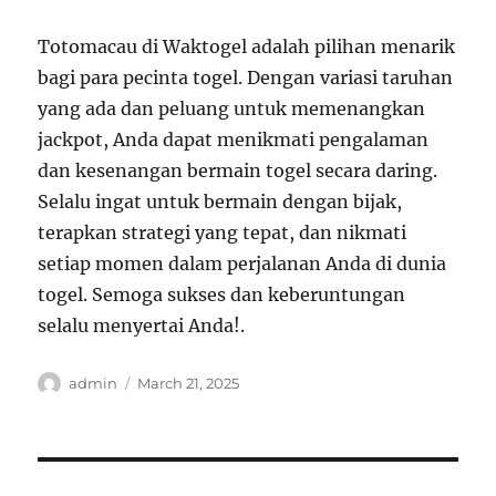
Totomacau di Waktogel adalah pilihan menarik
bagi para pecinta togel. Dengan variasi taruhan
yang ada dan peluang untuk memenangkan
jackpot, Anda dapat menikmati pengalaman
dan kesenangan bermain togel secara daring.
Selalu ingat untuk bermain dengan bijak,
terapkan strategi yang tepat, dan nikmati
setiap momen dalam perjalanan Anda di dunia
togel. Semoga sukses dan keberuntungan
selalu menyertai Anda!.
Author
Posted
admin
March 21, 2025
on