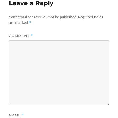
Leave a Reply
Your email address will not be published.
Required fields
are marked
*
COMMENT
*
NAME
*