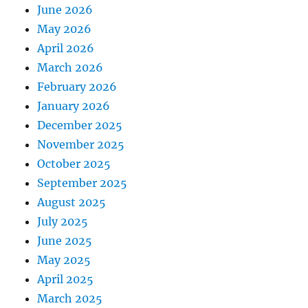
June 2026
May 2026
April 2026
March 2026
February 2026
January 2026
December 2025
November 2025
October 2025
September 2025
August 2025
July 2025
June 2025
May 2025
April 2025
March 2025