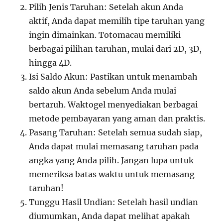
Pilih Jenis Taruhan: Setelah akun Anda
aktif, Anda dapat memilih tipe taruhan yang
ingin dimainkan. Totomacau memiliki
berbagai pilihan taruhan, mulai dari 2D, 3D,
hingga 4D.
Isi Saldo Akun: Pastikan untuk menambah
saldo akun Anda sebelum Anda mulai
bertaruh. Waktogel menyediakan berbagai
metode pembayaran yang aman dan praktis.
Pasang Taruhan: Setelah semua sudah siap,
Anda dapat mulai memasang taruhan pada
angka yang Anda pilih. Jangan lupa untuk
memeriksa batas waktu untuk memasang
taruhan!
Tunggu Hasil Undian: Setelah hasil undian
diumumkan, Anda dapat melihat apakah