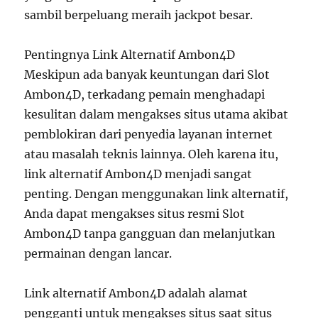
sambil berpeluang meraih jackpot besar.
Pentingnya Link Alternatif Ambon4D
Meskipun ada banyak keuntungan dari Slot
Ambon4D, terkadang pemain menghadapi
kesulitan dalam mengakses situs utama akibat
pemblokiran dari penyedia layanan internet
atau masalah teknis lainnya. Oleh karena itu,
link alternatif Ambon4D menjadi sangat
penting. Dengan menggunakan link alternatif,
Anda dapat mengakses situs resmi Slot
Ambon4D tanpa gangguan dan melanjutkan
permainan dengan lancar.
Link alternatif Ambon4D adalah alamat
pengganti untuk mengakses situs saat situs