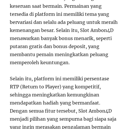
keseruan saat bermain. Permainan yang
tersedia di platform ini memiliki tema yang
bervariasi dan selalu ada peluang untuk meraih
kemenangan besar. Selain itu, Slot Ambon4D
menawarkan banyak bonus menarik, seperti
putaran gratis dan bonus deposit, yang
membantu pemain meningkatkan peluang
memperoleh keuntungan.
Selain itu, platform ini memiliki persentase
RTP (Return to Player) yang kompetitif,
sehingga meningkatkan kemungkinan
mendapatkan hadiah yang bermanfaat.
Dengan semua fitur tersebut, Slot Ambon4D
menjadi pilihan yang sempurna bagi siapa saja
yang ingin merasakan pengalaman bermain