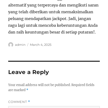
alternatif yang terpercaya dan mengikuti saran
yang telah diberikan untuk memaksimalkan
peluang mendapatkan jackpot. Jadi, jangan
ragu lagi untuk mencoba keberuntungan Anda
dan raih keuntungan besar di setiap putaran!.
Author
Posted
admin
March 4, 2025
on
Leave a Reply
Your email address will not be published.
Required fields
are marked
*
COMMENT
*