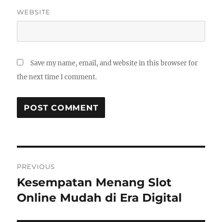
WEBSITE
Save my name, email, and website in this browser for
the next time I comment.
Post
PREVIOUS
navigation
Kesempatan Menang Slot
Previous
post:
Online Mudah di Era Digital