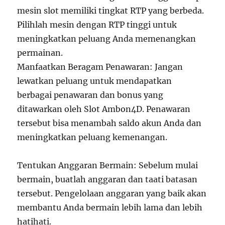
mesin slot memiliki tingkat RTP yang berbeda.
Pilihlah mesin dengan RTP tinggi untuk
meningkatkan peluang Anda memenangkan
permainan.
Manfaatkan Beragam Penawaran: Jangan
lewatkan peluang untuk mendapatkan
berbagai penawaran dan bonus yang
ditawarkan oleh Slot Ambon4D. Penawaran
tersebut bisa menambah saldo akun Anda dan
meningkatkan peluang kemenangan.
Tentukan Anggaran Bermain: Sebelum mulai
bermain, buatlah anggaran dan taati batasan
tersebut. Pengelolaan anggaran yang baik akan
membantu Anda bermain lebih lama dan lebih
hatihati.