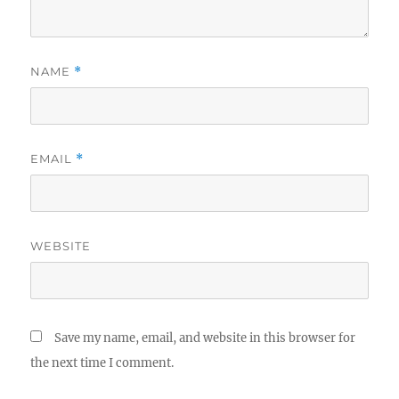
NAME
*
EMAIL
*
WEBSITE
Save my name, email, and website in this browser for
the next time I comment.