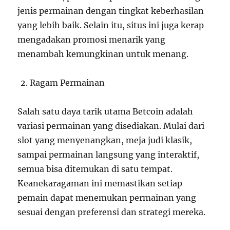
jenis permainan dengan tingkat keberhasilan
yang lebih baik. Selain itu, situs ini juga kerap
mengadakan promosi menarik yang
menambah kemungkinan untuk menang.
Ragam Permainan
Salah satu daya tarik utama Betcoin adalah
variasi permainan yang disediakan. Mulai dari
slot yang menyenangkan, meja judi klasik,
sampai permainan langsung yang interaktif,
semua bisa ditemukan di satu tempat.
Keanekaragaman ini memastikan setiap
pemain dapat menemukan permainan yang
sesuai dengan preferensi dan strategi mereka.