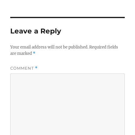
on
Leave a Reply
Your email address will not be published.
Required fields
are marked
*
COMMENT
*