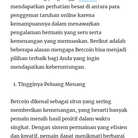
mendapatkan perhatian besar di antara para
penggemar taruhan online karena
kemampuannya dalam menawarkan
pengalaman bermain yang seru serta
kemenangan yang memuaskan. Berikut adalah
beberapa alasan mengapa Betcoin bisa menjadi
pilihan terbaik bagi Anda yang ingin
mendapatkan keberuntungan.
Tingginya Peluang Menang
Betcoin dikenal sebagai situs yang sering
memberikan kemenangan, yang berarti banyak
pemain meraih hasil positif dalam waktu
singkat. Dengan sistem permainan yang efisien
dan kreatif, pemain dapat menikmati berbagai