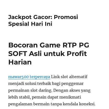
Jackpot Gacor: Promosi
Spesial Hari Ini
Bocoran Game RTP PG
SOFT Asli untuk Profit
Harian
mawar500 terpercaya
Link slot alternatif
menjadi solusi terbaik bagi penggemar
permainan slot daring. Dengan akses yang
lebih stabil, pemain dapat menikmati
pengalaman bermain tanpa kendala koneksi.