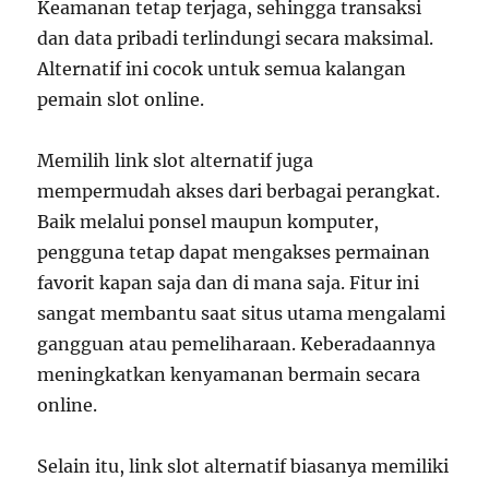
Keamanan tetap terjaga, sehingga transaksi
dan data pribadi terlindungi secara maksimal.
Alternatif ini cocok untuk semua kalangan
pemain slot online.
Memilih link slot alternatif juga
mempermudah akses dari berbagai perangkat.
Baik melalui ponsel maupun komputer,
pengguna tetap dapat mengakses permainan
favorit kapan saja dan di mana saja. Fitur ini
sangat membantu saat situs utama mengalami
gangguan atau pemeliharaan. Keberadaannya
meningkatkan kenyamanan bermain secara
online.
Selain itu, link slot alternatif biasanya memiliki