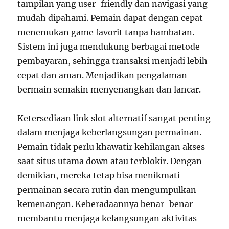
tampilan yang user-friendly dan navigasi yang
mudah dipahami. Pemain dapat dengan cepat
menemukan game favorit tanpa hambatan.
Sistem ini juga mendukung berbagai metode
pembayaran, sehingga transaksi menjadi lebih
cepat dan aman. Menjadikan pengalaman
bermain semakin menyenangkan dan lancar.
Ketersediaan link slot alternatif sangat penting
dalam menjaga keberlangsungan permainan.
Pemain tidak perlu khawatir kehilangan akses
saat situs utama down atau terblokir. Dengan
demikian, mereka tetap bisa menikmati
permainan secara rutin dan mengumpulkan
kemenangan. Keberadaannya benar-benar
membantu menjaga kelangsungan aktivitas