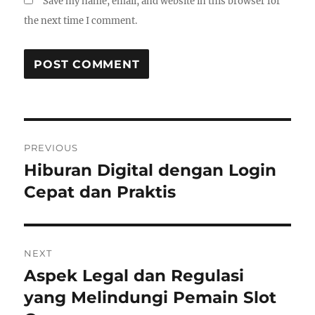
Save my name, email, and website in this browser for
the next time I comment.
Post
PREVIOUS
navigation
Hiburan Digital dengan Login
Previous
post:
Cepat dan Praktis
NEXT
Aspek Legal dan Regulasi
Next
post:
yang Melindungi Pemain Slot