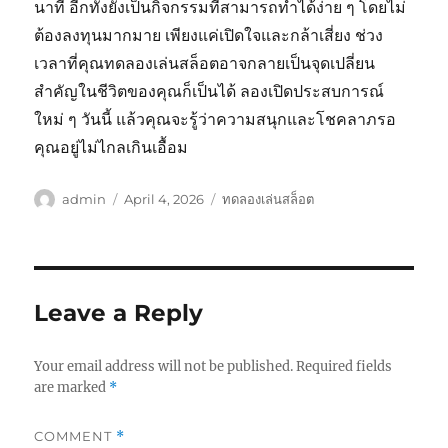
นาที อีกทั้งยังเป็นกิจกรรมที่สามารถทำได้ง่าย ๆ โดยไม่
ต้องลงทุนมากมาย เพียงแค่เปิดใจและกล้าเสี่ยง ช่วง
เวลาที่คุณทดลองเล่นสล็อตอาจกลายเป็นจุดเปลี่ยน
สำคัญในชีวิตของคุณก็เป็นได้ ลองเปิดประสบการณ์
ใหม่ ๆ วันนี้ แล้วคุณจะรู้ว่าความสนุกและโชคลาภรอ
คุณอยู่ไม่ไกลเกินเอื้อม
Author
Posted
Tags
admin
April 4, 2026
ทดลองเล่นสล็อต
on
Leave a Reply
Your email address will not be published.
Required fields
are marked
*
COMMENT
*