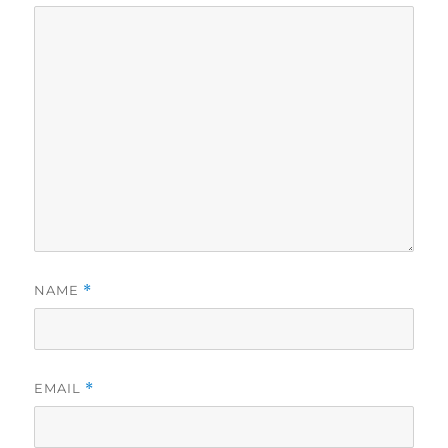
NAME
*
EMAIL
*