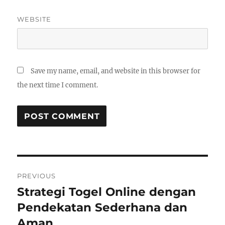
WEBSITE
Save my name, email, and website in this browser for
the next time I comment.
Post
PREVIOUS
navigation
Strategi Togel Online dengan
Previous
post:
Pendekatan Sederhana dan
Aman