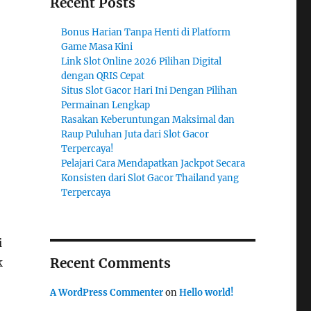
Recent Posts
Bonus Harian Tanpa Henti di Platform
Game Masa Kini
Link Slot Online 2026 Pilihan Digital
dengan QRIS Cepat
Situs Slot Gacor Hari Ini Dengan Pilihan
Permainan Lengkap
Rasakan Keberuntungan Maksimal dan
Raup Puluhan Juta dari Slot Gacor
Terpercaya!
Pelajari Cara Mendapatkan Jackpot Secara
Konsisten dari Slot Gacor Thailand yang
Terpercaya
i
Recent Comments
k
A WordPress Commenter
on
Hello world!