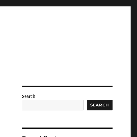
Search
SEARCH