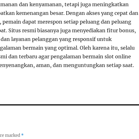
manan dan kenyamanan, tetapi juga meningkatkan
atkan kemenangan besar. Dengan akses yang cepat dan
 pemain dapat merespon setiap peluang dan peluang
pat. Situs resmi biasanya juga menyediakan fitur bonus,
dan layanan pelanggan yang responsif untuk
laman bermain yang optimal. Oleh karena itu, selalu
smi dan terbaru agar pengalaman bermain slot online
menyenangkan, aman, dan menguntungkan setiap saat.
 are marked
*