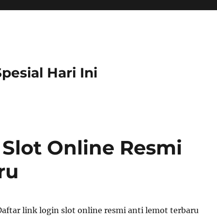
esial Hari Ini
 Slot Online Resmi
ru
aftar link login slot online resmi anti lemot terbaru