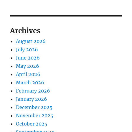
Archives
August 2026
July 2026
June 2026
May 2026
April 2026
March 2026
February 2026
January 2026
December 2025
November 2025
October 2025