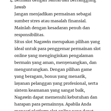
Bermain dengan Santai dan Bertanggung
Jawab
Jangan menjadikan permainan sebagai
sumber stres atau masalah finansial.
Mainlah dengan kesadaran penuh dan
responsibilitas.
Situs slot Nagawin merupakan pilihan yang
ideal untuk para penggemar permainan slot
online yang menginginkan pengalaman
bermain yang aman, menyenangkan, dan
menguntungkan. Dengan pilihan game
yang beragam, bonus yang menarik,
layanan pelanggan yang profesional, serta
sistem keamanan yang sangat baik,
Nagawin dapat memenuhi kebutuhan dan
harapan para pemainnya. Apabila Anda