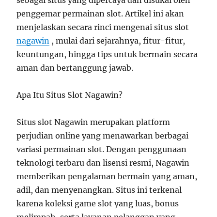
sebagai situs yang dipercaya dan disukai oleh
penggemar permainan slot. Artikel ini akan
menjelaskan secara rinci mengenai situs slot
nagawin
, mulai dari sejarahnya, fitur-fitur,
keuntungan, hingga tips untuk bermain secara
aman dan bertanggung jawab.
Apa Itu Situs Slot Nagawin?
Situs slot Nagawin merupakan platform
perjudian online yang menawarkan berbagai
variasi permainan slot. Dengan penggunaan
teknologi terbaru dan lisensi resmi, Nagawin
memberikan pengalaman bermain yang aman,
adil, dan menyenangkan. Situs ini terkenal
karena koleksi game slot yang luas, bonus