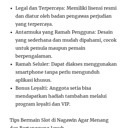
Legal dan Terpercaya: Memiliki lisensi resmi
dan diatur oleh badan pengawas perjudian
yang terpercaya.
Antarmuka yang Ramah Pengguna: Desain
yang sederhana dan mudah dipahami, cocok
untuk pemula maupun pemain
berpengalaman.
Ramah Seluler: Dapat diakses menggunakan
smartphone tanpa perlu mengunduh
aplikasi khusus.
Bonus Loyalti: Anggota setia bisa
mendapatkan hadiah tambahan melalui
program loyalti dan VIP.
Tips Bermain Slot di Nagawin Agar Menang