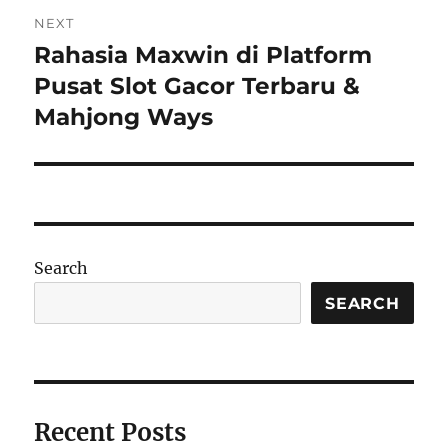
NEXT
Rahasia Maxwin di Platform
Next
post:
Pusat Slot Gacor Terbaru &
Mahjong Ways
Search
SEARCH
Recent Posts