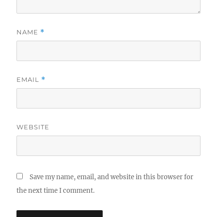
NAME
*
EMAIL
*
WEBSITE
Save my name, email, and website in this browser for
the next time I comment.