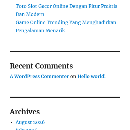
Toto Slot Gacor Online Dengan Fitur Praktis
Dan Modern
Game Online Trending Yang Menghadirkan
Pengalaman Menarik
Recent Comments
A WordPress Commenter
on
Hello world!
Archives
August 2026