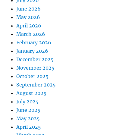
July 2026
June 2026
May 2026
April 2026
March 2026
February 2026
January 2026
December 2025
November 2025
October 2025
September 2025
August 2025
July 2025
June 2025
May 2025
April 2025