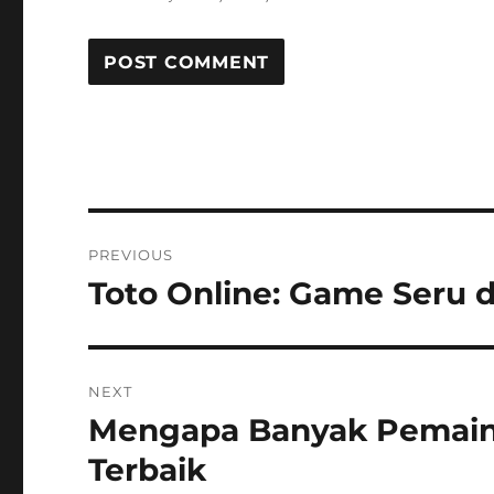
Post
PREVIOUS
navigation
Toto Online: Game Seru 
Previous
post:
NEXT
Mengapa Banyak Pemain 
Next
post:
Terbaik