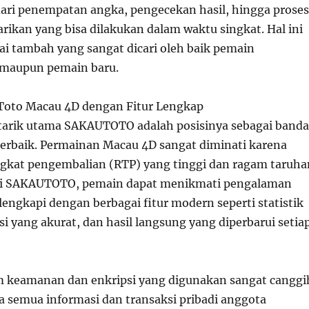
 dari penempatan angka, pengecekan hasil, hingga proses
rikan yang bisa dilakukan dalam waktu singkat. Hal ini
lai tambah yang sangat dicari oleh baik pemain
maupun pemain baru.
Toto Macau 4D dengan Fitur Lengkap
 tarik utama SAKAUTOTO adalah posisinya sebagai banda
erbaik. Permainan Macau 4D sangat diminati karena
gkat pengembalian (RTP) yang tinggi dan ragam taruha
Di SAKAUTOTO, pemain dapat menikmati pengalaman
engkapi dengan berbagai fitur modern seperti statistik
si yang akurat, dan hasil langsung yang diperbarui setia
tem keamanan dan enkripsi yang digunakan sangat canggi
semua informasi dan transaksi pribadi anggota