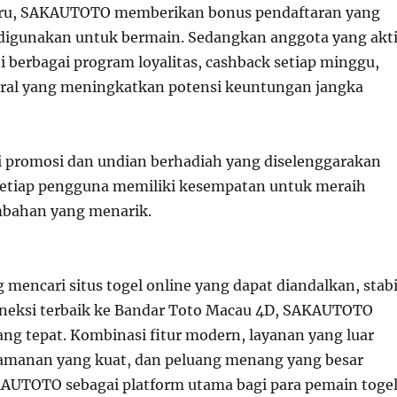
aru, SAKAUTOTO memberikan bonus pendaftaran yang
digunakan untuk bermain. Sedangkan anggota yang akti
 berbagai program loyalitas, cashback setiap minggu,
rral yang meningkatkan potensi keuntungan jangka
 promosi dan undian berhadiah yang diselenggarakan
 setiap pengguna memiliki kesempatan untuk meraih
bahan yang menarik.
 mencari situs togel online yang dapat diandalkan, stabi
oneksi terbaik ke Bandar Toto Macau 4D, SAKAUTOTO
ang tepat. Kombinasi fitur modern, layanan yang luar
eamanan yang kuat, dan peluang menang yang besar
AUTOTO sebagai platform utama bagi para pemain toge