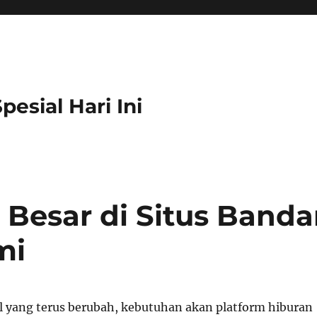
esial Hari Ini
Besar di Situs Banda
mi
al yang terus berubah, kebutuhan akan platform hiburan