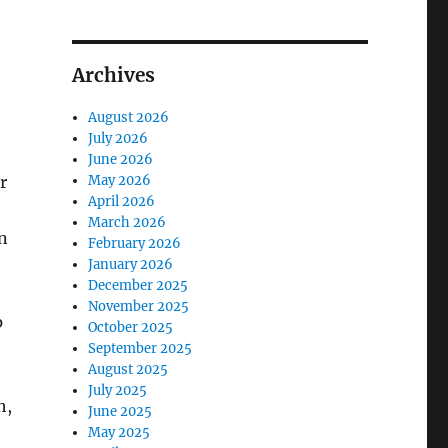
Archives
August 2026
July 2026
June 2026
r
May 2026
April 2026
March 2026
n
February 2026
January 2026
December 2025
November 2025
p
October 2025
September 2025
August 2025
July 2025
h,
June 2025
May 2025