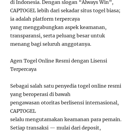
di Indonesia. Dengan slogan “Always Win”,
CAPTOGEL lebih dari sekadar situs togel biasa;
ia adalah platform terpercaya
yang menggabungkan aspek keamanan,
transparansi, serta peluang besar untuk
menang bagi seluruh anggotanya.
Agen Togel Online Resmi dengan Lisensi
Terpercaya
Sebagai salah satu penyedia togel online resmi
yang beroperasi di bawah
pengawasan otoritas berlisensi internasional,
CAPTOGEL
selalu mengutamakan keamanan para pemain.
Setiap transaksi — mulai dari deposit,