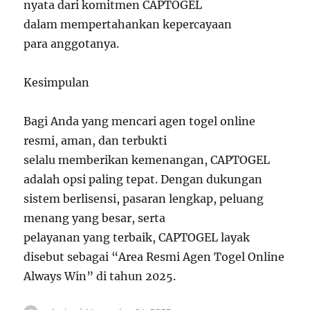
nyata dari komitmen CAPTOGEL
dalam mempertahankan kepercayaan
para anggotanya.
Kesimpulan
Bagi Anda yang mencari agen togel online
resmi, aman, dan terbukti
selalu memberikan kemenangan, CAPTOGEL
adalah opsi paling tepat. Dengan dukungan
sistem berlisensi, pasaran lengkap, peluang
menang yang besar, serta
pelayanan yang terbaik, CAPTOGEL layak
disebut sebagai “Area Resmi Agen Togel Online
Always Win” di tahun 2025.