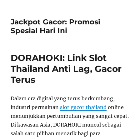
Jackpot Gacor: Promosi
Spesial Hari Ini
DORAHOKI: Link Slot
Thailand Anti Lag, Gacor
Terus
Dalam era digital yang terus berkembang,
industri permainan
slot gacor thailand
online
menunjukkan pertumbuhan yang sangat cepat.
Di kawasan Asia, DORAHOKI muncul sebagai
salah satu pilihan menarik bagi para