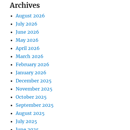
Archives
August 2026
July 2026
June 2026
May 2026
April 2026
March 2026
February 2026
January 2026
December 2025
November 2025
October 2025
September 2025
August 2025
July 2025
June 2025