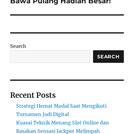
Bawa Pulang Hadiah Besar!
Search
SEARCH
Recent Posts
Strategi Hemat Modal Saat Mengikuti
Turnamen Judi Digital
Kuasai Teknik Menang Slot Online dan
Rasakan Sensasi Jackpot Melimpah