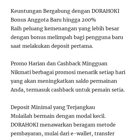
Keuntungan Bergabung dengan DORAHOKI
Bonus Anggota Baru hingga 200%
Raih peluang kemenangan yang lebih besar
dengan bonus melimpah bagi pengguna baru
saat melakukan deposit pertama.
Promo Harian dan Cashback Mingguan
Nikmati berbagai promosi menarik setiap hari
yang akan meningkatkan saldo permainan
Anda, termasuk cashback untuk pemain setia.
Deposit Minimal yang Terjangkau
Mulailah bermain dengan modal kecil.
DORAHOKI menawarkan beragam metode
pembayaran, mulai dari e-wallet, transfer